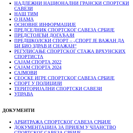
НАДЛЕЖНИ НАЦИОНАЛНИ ГРАНСКИ СПОРТСКИ
САВЕЗИ
НАШ ТИМ
О НАМА
ОСНОВНЕ ИНФОРМАЦИЈЕ
ПРЕДСЕДНИК СПОРТСКОГ САВЕЗА СРБИЈЕ
ПРЕДСТОЈЕЋИ ДОГАЂАЈИ
ПРЕДШКОЛСКИ СПОРТ – „СПОРТ ЈЕ ВАЖАН ДА
БИ БИО ЗДРАВ И СНАЖАН“
РЕГУЛИСАЊЕ СПОРТСKОГ СТАЖА ВРХУНСKИХ
СПОРТИСТА
САЈАМ СПОРТА 2022
САЈАМ СПОРТА 2024
САЈМОВИ
СЕОСКЕ ИГРЕ СПОРТСКОГ САВЕЗА СРБИЈЕ
СПОРТ У ПОЛИЦИЈИ
ТЕРИТОРИЈАЛНИ СПОРТСКИ САВЕЗИ
УПРАВА
ДОКУМЕНТИ
АРБИТРАЖА СПОРТСКОГ САВЕЗА СРБИЈЕ
ДОКУМЕНТАЦИЈА ЗА ПРИЈЕМ У ЧЛАНСТВО
СПОРТСКОГ САВЕЗА СРБИЈЕ