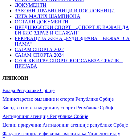
ДОКУМЕНТИ
ЗАКОНИ, ПРАВИЛНИЦИ И ПОСЛОВНИЦИ
ЛИГА МАЛИХ ШАМПИОНА
ОСТАЛИ ДОКУМЕНТИ
ПРЕДШКОЛСКИ СПОРТ – „СПОРТ ЈЕ ВАЖАН ДА
БИ БИО ЗДРАВ И СНАЖАН“
РЕКРЕАЦИЈА ЖЕНА „БУДИ ЗДРАВА – ВЕЖБАЈ СА
НАМА“
САЈАМ СПОРТА 2022
САЈАМ СПОРТА 2024
СЕОСКЕ ИГРЕ СПОРТСКОГ САВЕЗА СРБИЈЕ –
ПРИЈАВА
ЛИНКОВИ
Влада Републике Србије
Министарство омладине и спорта Републике Србије
Завод за спорт и медицину спорта Републике Србије
Антидопинг агенција Републике Србије
Џепни приручник Антидопинг агенције републике Србије
Факултет спорта и физичког васпитања Универзитета у