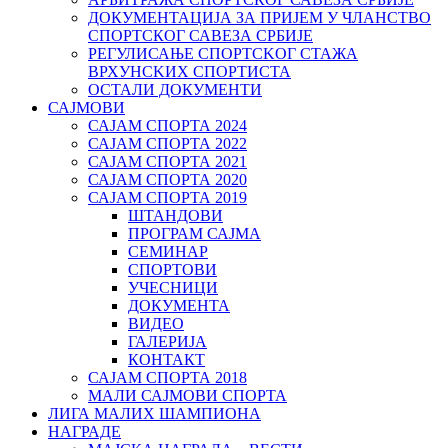
ДОКУМЕНТАЦИЈА ЗА ПРИЈЕМ У ЧЛАНСТВО
СПОРТСКОГ САВЕЗА СРБИЈЕ
РЕГУЛИСАЊЕ СПОРТСKОГ СТАЖА
ВРХУНСKИХ СПОРТИСТА
ОСТАЛИ ДОКУМЕНТИ
САЈМОВИ
САЈАМ СПОРТА 2024
САЈАМ СПОРТА 2022
САЈАМ СПОРТА 2021
САЈАМ СПОРТА 2020
САЈАМ СПОРТА 2019
ШТАНДОВИ
ПРОГРАМ САЈМА
СЕМИНАР
СПОРТОВИ
УЧЕСНИЦИ
ДОКУМЕНТА
ВИДЕО
ГАЛЕРИЈА
КОНТАКТ
САЈАМ СПОРТА 2018
МАЛИ САЈМОВИ СПОРТА
ЛИГА МАЛИХ ШАМПИОНА
НАГРАДЕ