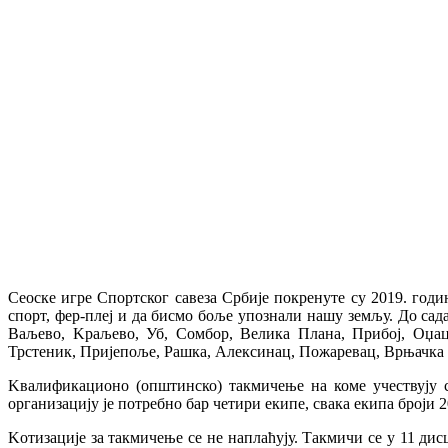
Сеоске игре Спортског савеза Србије покренуте су 2019. год
спорт, фер-плеј и да бисмо боље упознали нашу земљу. До сад
Ваљево, Kраљево, Уб, Сомбор, Велика Плана, Прибој, Оџац
Трстеник, Пријепоље, Рашка, Алексинац, Пожаревац, Врњачка
Kвалификационо (општинско) такмичење на коме учествују с
организацију је потребно бар четири екипе, свака екипа броји 20
Kотизације за такмичење се не наплаћују. Такмичи се у 11 дис