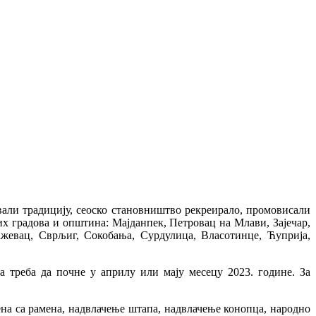
вали традицију, сеоско становништво рекреирало, промовисали
их градова и општина: Мајданпек, Петровац на Млави, Зајечар,
жевац, Сврљиг, Сокобања, Сурдулица, Власотинце, Ћуприја,
 треба да почне у априлу или мају месецу 2023. године. За
мена са рамена, надвлачење штапа, надвлачење конопца, народно