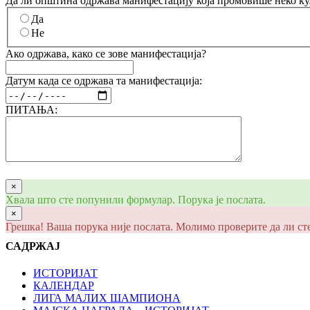
Да ли општина одржава манифестацију која промовише неко култ
Да
Не
Ако одржава, како се зове манифестација?
Датум када се одржава та манифестација:
ПИТАЊА:
×
Хвала што сте попунили формулар. Порука је послата.
×
Грешка! Ваша порука није послата. Молимо проверите да ли ст
САДРЖАЈ
ИСТОРИЈАТ
КАЛЕНДАР
ЛИГА МАЛИХ ШАМПИОНА