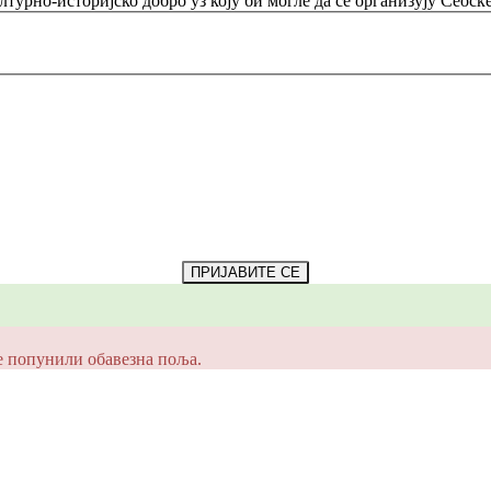
урно-историјско добро уз коју би могле да се организују Сеоск
ПРИЈАВИТЕ СЕ
е попунили обавезна поља.