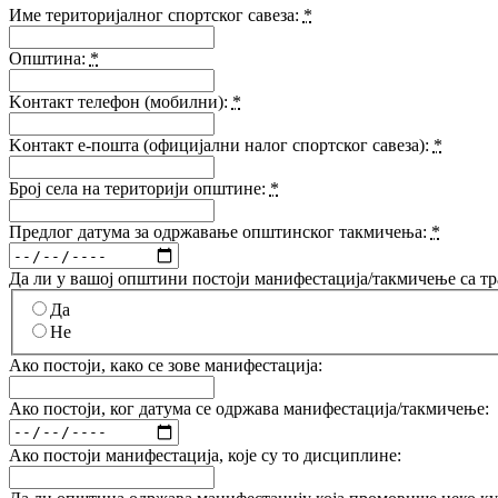
Име територијалног спортског савеза:
*
Општина:
*
Kонтакт телефон (мобилни):
*
Kонтакт е-пошта (официјални налог спортског савеза):
*
Број села на територији општине:
*
Предлог датума за одржавање општинског такмичења:
*
Да ли у вашој општини постоји манифестација/такмичење са
Да
Не
Ако постоји, како се зове манифестација:
Ако постоји, ког датума се одржава манифестација/такмичење:
Ако постоји манифестација, које су то дисциплине: