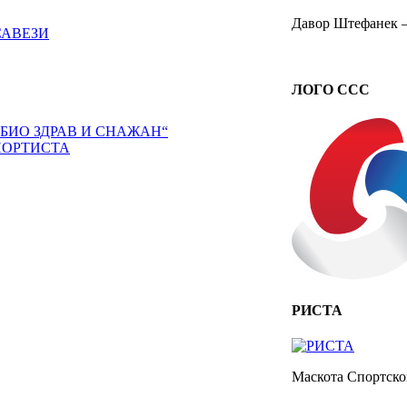
Давор Штефанек –
САВЕЗИ
ЛОГО ССС
 БИО ЗДРАВ И СНАЖАН“
ПОРТИСТА
РИСТА
Маскота Спортског