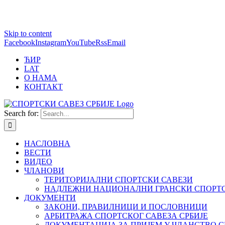
1 win online
Skip to content
https://pin-up-bets.kz/
https://rupinup.com/
https://pinup-oyun.com/
mostbet
Facebook
Instagram
YouTube
Rss
Email
ЋИР
LAT
О НАМА
КОНТАКТ
Search for:
НАСЛОВНА
ВЕСТИ
ВИДЕО
ЧЛАНОВИ
ТЕРИТОРИЈАЛНИ СПОРТСКИ САВЕЗИ
НАДЛЕЖНИ НАЦИОНАЛНИ ГРАНСКИ СПОРТС
ДОКУМЕНТИ
ЗАКОНИ, ПРАВИЛНИЦИ И ПОСЛОВНИЦИ
АРБИТРАЖА СПОРТСКОГ САВЕЗА СРБИЈЕ
ДОКУМЕНТАЦИЈА ЗА ПРИЈЕМ У ЧЛАНСТВО С