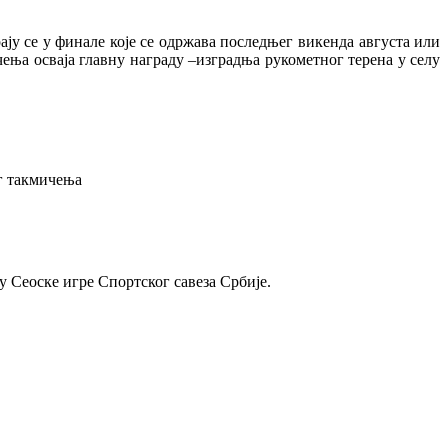
ју се у финале које се одржава последњег викенда августа или
ења осваја главну награду –изградња рукометног терена у селу
ог такмичења
у Сеоске игре Спортског савеза Србије.