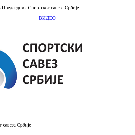
 Председник Спортског савеза Србије
ВИДЕО
 савеза Србије