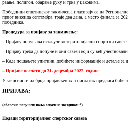
рвање, полигон, обарање руку и трка у џаковима.
Победници општинског такмичења пласирају се на Регионалномт
првог викенда септембра, траје два дана, а место финала за 
победника.
Процедура за пријаву за такмичење:
– Пријаву попуњава искључиво територијални спортски савез ч
– Пријаву треба да попуне и они савези који су већ учествовали
– Kада пошаљете упитник, добићете информације и детаље за д
–
Пријаве послати до 31. децембра 2022. године
У зависности од броја пријављених и послатих предлога биће н
ПРИЈАВА:
(обавезно попунити поља означена звездицом *)
Подаци територијалног спортског савеза