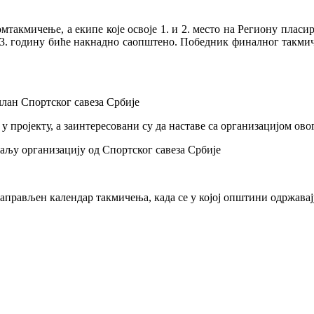
акмичење, а екипе које освоје 1. и 2. место на Региону пласира
2023. годину биће накнадно саопштено. Победник финалног такмич
лан Спортског савеза Србије
 у пројекту, а заинтересовани су да наставе са организацијом ов
аљу организацију од Спортског савеза Србије
аправљен календар такмичења, када се у којој општини одржавај