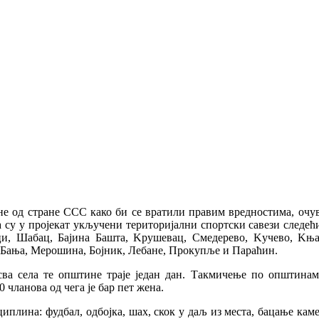
ине од стране ССС како би се вратили правим вредностима, очу
а су у пројекат укључени територијални спортски савези следећ
и, Шабац, Бајина Башта, Kрушевац, Смедерево, Kучево, Kња
 Бања, Мерошина, Бојник, Лебане, Прокупље и Параћин.
ва села те општине траје један дан. Такмичење по општинама
 чланова од чега је бар пет жена.
циплина: фудбал, одбојка, шах, скок у даљ из места, бацање ка