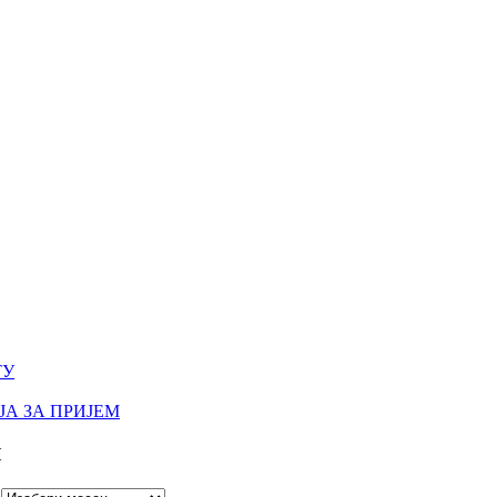
ТУ
А ЗА ПРИЈЕМ
И