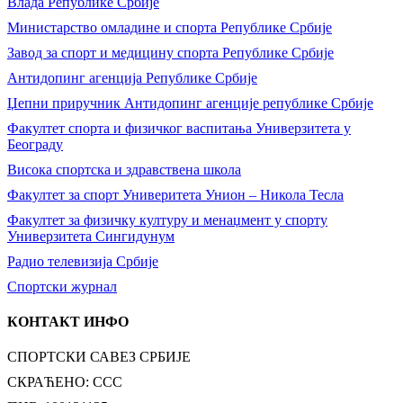
Влада Републике Србије
Министарство омладине и спорта Републике Србије
Завод за спорт и медицину спорта Републике Србије
Антидопинг агенција Републике Србије
Џепни приручник Антидопинг агенције републике Србије
Факултет спорта и физичког васпитања Универзитета у
Београду
Висока спортска и здравствена школа
Факултет за спорт Универитета Унион – Никола Тесла
Факултет за физичку културу и менаџмент у спорту
Универзитета Сингидунум
Радио телевизија Србије
Спортски журнал
КОНТАКТ ИНФО
СПОРТСКИ САВЕЗ СРБИЈЕ
СКРАЋЕНО: ССС