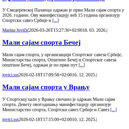
У Смедеревској Паланци одржан је први Мали сајам спорта у
2026. години. Ову манифестацију већ 15 година организују
Спортски савез Србије и
[...]
Marina Jovičić
2026-03-26T15:27:30+02:00
18. 03. 2026.
|
Мали сајам спорта Бечеј
Мали сајам спорта, у организацији Спортског савеза Србије,
Министарства спорта, Општине Бечеј и Спортског савеза
општине Бечеј, одржан је по први пут
[...]
jovici.sss
2026-02-18T17:09:58+02:00
16. 12. 2025.
|
Мали сајам спорта у Врању
У Спортској хали у Врању свечано је одржан Мали сајам
спорта. Девету овогодишњу манифестацију организује
Министарство спорта, Спортски савез Србије и Савез
[...]
jovici.sss
2026-02-18T17:15:00+02:00
10. 12. 2025.
|