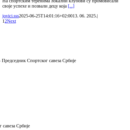
На спортским теренима локални клубови су промовисали
своје успехе и позвали децу која
[...]
jovici.sss
2025-06-25T14:01:16+02:00
13. 06. 2025.
|
1
2
Next
 Председник Спортског савеза Србије
 савеза Србије