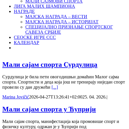
МАЛИ САЈМОВИ СПОРТА
ЛИГА МАЛИХ ШАМПИОНА
НАГРАДЕ
МАЈСКА НАГРАДА – ВЕСТИ
МАЈСКА НАГРАДА – ИСТОРИЈАТ
СПЕЦИЈАЛНО ПРИЗНАЊЕ СПОРТСКОГ
САВЕЗА СРБИЈЕ
СЕОСКЕ ИГРЕ ССС
КАЛЕНДАР
Мали сајам спорта Сурдулица
Сурдулица је била пети овогодишњи домаћин Малог сајма
спорта. Спортисти и деца која још не тренирају ниједан спорт
провели су дан дружећи
[...]
Marina Jovičić
2026-04-27T13:26:41+02:00
25. 04. 2026.
|
Мали сајам спорта у Ћуприји
Мали сајам спорта, манифестација која промовише спорт и
физичку културу, одржан је у Ћуприји под