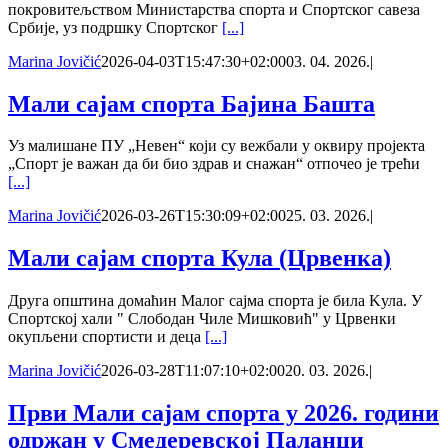
покровитељством Министарства спорта и Спортског савеза
Србије, уз подршку Спортског
[...]
Marina Jovičić
2026-04-03T15:47:30+02:00
03. 04. 2026.
|
Мали сајам спорта Бајина Башта
Уз малишане ПУ „Невен“ који су вежбали у оквиру пројекта
„Спорт је важан да би био здрав и снажан“ отпочео је трећи
[...]
Marina Jovičić
2026-03-26T15:30:09+02:00
25. 03. 2026.
|
Мали сајам спорта Кула (Црвенка)
Друга општина домаћин Малог сајма спорта је била Kула. У
Спортској хали " Слободан Чиле Мишковић" у Црвенки
окупљени спортисти и деца
[...]
Marina Jovičić
2026-03-28T11:07:10+02:00
20. 03. 2026.
|
Први Мали сајам спорта у 2026. години
одржан у Смедеревској Паланци