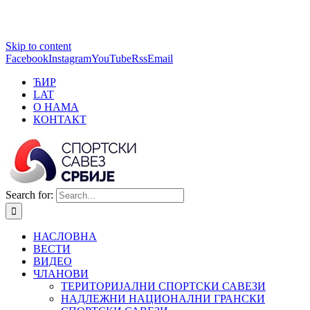
1 win online
Skip to content
https://pin-up-bets.kz/
https://rupinup.com/
https://pinup-oyun.com/
mostbet
Facebook
Instagram
YouTube
Rss
Email
ЋИР
LAT
О НАМА
КОНТАКТ
Search for:
НАСЛОВНА
ВЕСТИ
ВИДЕО
ЧЛАНОВИ
ТЕРИТОРИЈАЛНИ СПОРТСКИ САВЕЗИ
НАДЛЕЖНИ НАЦИОНАЛНИ ГРАНСКИ