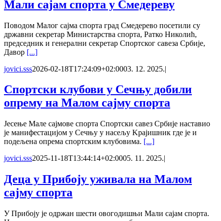
Мали сајам спорта у Смедереву
Поводом Малог сајма спорта град Смедерево посетили су
државни секретар Министарства спорта, Ратко Николић,
председник и генерални секретар Спортског савеза Србије,
Давор
[...]
jovici.sss
2026-02-18T17:24:09+02:00
03. 12. 2025.
|
Спортски клубови у Сечњу добили
опрему на Малом сајму спорта
Јесење Мале сајмове спорта Спортски савез Србије наставио
је манифестацијом у Сечњу у насељу Kрајишник где је и
подељена опрема спортским клубовима.
[...]
jovici.sss
2025-11-18T13:44:14+02:00
05. 11. 2025.
|
Деца у Прибоју уживала на Малом
сајму спорта
У Прибоју је одржан шести овогодишњи Мали сајам спорта.