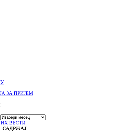
ТУ
А ЗА ПРИЈЕМ
И
ЈИХ ВЕСТИ
САДРЖАЈ