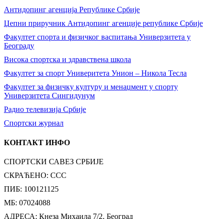
Антидопинг агенција Републике Србије
Џепни приручник Антидопинг агенције републике Србије
Факултет спорта и физичког васпитања Универзитета у
Београду
Висока спортска и здравствена школа
Факултет за спорт Универитета Унион – Никола Тесла
Факултет за физичку културу и менаџмент у спорту
Универзитета Сингидунум
Радио телевизија Србије
Спортски журнал
КОНТАКТ ИНФО
СПОРТСКИ САВЕЗ СРБИЈЕ
СКРАЋЕНО: ССС
ПИБ: 100121125
МБ: 07024088
АДРЕСА: Кнеза Михаила 7/2, Београд