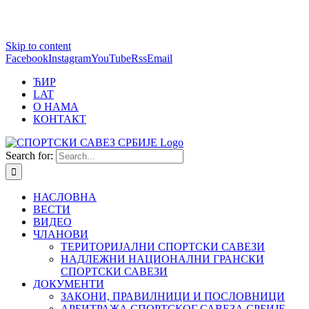
1 win online
Skip to content
https://pin-up-bets.kz/
https://rupinup.com/
https://pinup-oyun.com/
mostbet
Facebook
Instagram
YouTube
Rss
Email
ЋИР
LAT
О НАМА
КОНТАКТ
Search for:
НАСЛОВНА
ВЕСТИ
ВИДЕО
ЧЛАНОВИ
ТЕРИТОРИЈАЛНИ СПОРТСКИ САВЕЗИ
НАДЛЕЖНИ НАЦИОНАЛНИ ГРАНСКИ
СПОРТСКИ САВЕЗИ
ДОКУМЕНТИ
ЗАКОНИ, ПРАВИЛНИЦИ И ПОСЛОВНИЦИ
АРБИТРАЖА СПОРТСКОГ САВЕЗА СРБИЈЕ