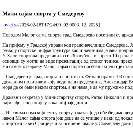
Мали сајам спорта у Смедереву
jovici.sss
2026-02-18T17:24:09+02:00
03. 12. 2025.
|
Поводом Малог сајма спорта град Смедерево посетили су држа
На пријему у Градској управи код градоначелнице Смедерева, 
развоју спортске инфраструктуре као и начинима јачања подр
У Хали спортова представило се 26 клубова из преко 10 грана 
основци су могли да виде презентације од стоног тениса, преко
На самом отварању Малог сајма спорта посебан акценат је став
– Смедерево је град спорта и спортиста. Финансирамо 103 спорт
државном политиком коју води наш председник, Александар Вучи
мора да се бави неким спортом, а на нама је да му пружимо под
Државни секретар у Министарству спорта, Ратко Николић и пре
најмлађе генерације у локалној заједници.
– На свима нама који смо у спорту задатак је да обезбедимо дец
након Малог сајма спорта још деце да се упише у неки од лока
Спортски савез Србије је и за основне школе у Смедереву дони