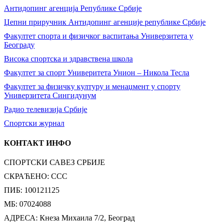
Антидопинг агенција Републике Србије
Џепни приручник Антидопинг агенције републике Србије
Факултет спорта и физичког васпитања Универзитета у
Београду
Висока спортска и здравствена школа
Факултет за спорт Универитета Унион – Никола Тесла
Факултет за физичку културу и менаџмент у спорту
Универзитета Сингидунум
Радио телевизија Србије
Спортски журнал
КОНТАКТ ИНФО
СПОРТСКИ САВЕЗ СРБИЈЕ
СКРАЋЕНО: ССС
ПИБ: 100121125
МБ: 07024088
АДРЕСА: Кнеза Михаила 7/2, Београд