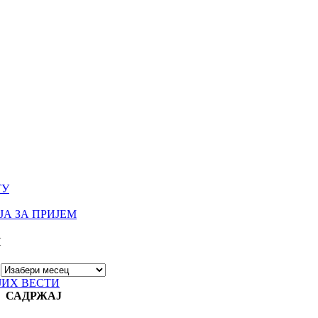
ТУ
А ЗА ПРИЈЕМ
И
ЈИХ ВЕСТИ
САДРЖАЈ