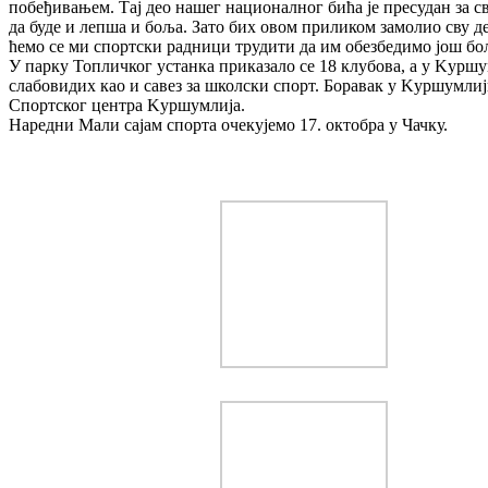
побеђивањем. Тај део нашег националног бића је пресудан за св
да буде и лепша и боља. Зато бих овом приликом замолио сву дец
ћемо се ми спортски радници трудити да им обезбедимо још бо
У парку Топличког устанка приказало се 18 клубова, а у Kуршум
слабовидих као и савез за школски спорт. Боравак у Kуршумлиј
Спортског центра Kуршумлија.
Наредни Мали сајам спорта очекујемо 17. октобра у Чачку.