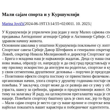
Мали сајам спорта и у Куршумлији
Marina Jovičić
2024-06-19T13:14:55+02:00
11. 10. 2023.
|
У Kуршумлији је уприличен још један у низу Малих сајмова сп
предавања Антидопинг агенције Србије и Активније Србије. С
здравом начину живота.
Основним школама у општини Kуршумлија поклоњене су лопте,
Спортског савеза Србије Давор Штефанек и генерални секрета
Ловић, секретар Никола Милијановић и директор Спортског ц
– Брига о младима наш је најважнији жадатак. Деца су наша с
нова знања, образују се, напредују и да свој град представља
ову прилику искористио да апелујем на родитеље, спортске и к
у свим сегментима друштвеног деловања – поручио је предсе
– Позитивни ефекти спорта постижу се првенствено физичком а
организован начин, улога спорта у друштву годинама постаје св
повећава. У закључку, спорт може да се развија ако се узму у
узраста, шансу за срећнији, здравији и продуктивнији живот.
тиму на залагању И раду, на целокупном прегалаштву када је с
нације. Повећати спортску баштину циљ је свих нас, јер то буд
– Мали сајам спорта је место где су ваше врлине и спортске в
најбољи показатељ вашег карактера и победничког идентитета. 