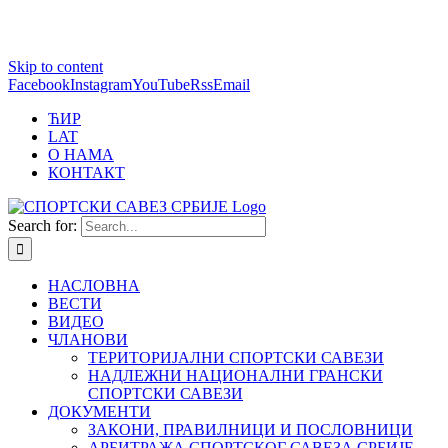
1 win online
Skip to content
https://pin-up-bets.kz/
https://rupinup.com/
https://pinup-oyun.com/
mostbet
Facebook
Instagram
YouTube
Rss
Email
ЋИР
LAT
О НАМА
КОНТАКТ
Search for:
НАСЛОВНА
ВЕСТИ
ВИДЕО
ЧЛАНОВИ
ТЕРИТОРИЈАЛНИ СПОРТСКИ САВЕЗИ
НАДЛЕЖНИ НАЦИОНАЛНИ ГРАНСКИ
СПОРТСКИ САВЕЗИ
ДОКУМЕНТИ
ЗАКОНИ, ПРАВИЛНИЦИ И ПОСЛОВНИЦИ
АРБИТРАЖА СПОРТСКОГ САВЕЗА СРБИЈЕ