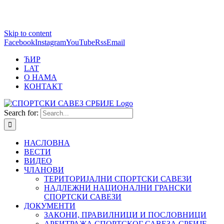
1 win online
Skip to content
https://pin-up-bets.kz/
https://rupinup.com/
https://pinup-oyun.com/
mostbet
Facebook
Instagram
YouTube
Rss
Email
ЋИР
LAT
О НАМА
КОНТАКТ
Search for:
НАСЛОВНА
ВЕСТИ
ВИДЕО
ЧЛАНОВИ
ТЕРИТОРИЈАЛНИ СПОРТСКИ САВЕЗИ
НАДЛЕЖНИ НАЦИОНАЛНИ ГРАНСКИ
СПОРТСКИ САВЕЗИ
ДОКУМЕНТИ
ЗАКОНИ, ПРАВИЛНИЦИ И ПОСЛОВНИЦИ
АРБИТРАЖА СПОРТСКОГ САВЕЗА СРБИЈЕ