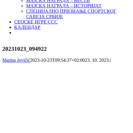
МАЈСКА НАГРАДА – ВЕСТИ
МАЈСКА НАГРАДА – ИСТОРИЈАТ
СПЕЦИЈАЛНО ПРИЗНАЊЕ СПОРТСКОГ
САВЕЗА СРБИЈЕ
СЕОСКЕ ИГРЕ ССС
КАЛЕНДАР
20231023_094922
Marina Jovičić
2023-10-23T09:54:37+02:00
23. 10. 2023.
|