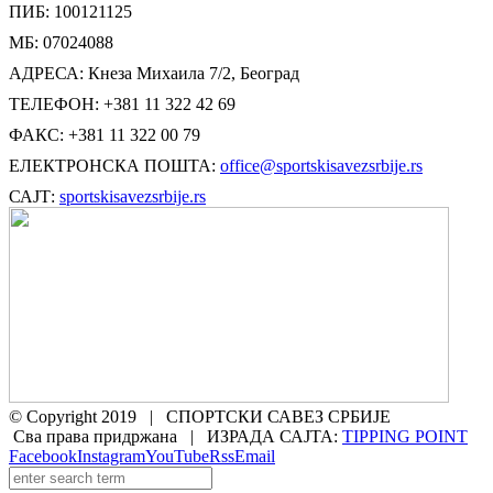
ПИБ: 100121125
МБ: 07024088
АДРЕСА: Кнеза Михаила 7/2, Београд
ТЕЛЕФОН: +381 11 322 42 69
ФАКС: +381 11 322 00 79
ЕЛЕКТРОНСКА ПОШТА:
office@sportskisavezsrbije.rs
САЈТ:
sportskisavezsrbije.rs
© Copyright 2019 | СПОРТСКИ САВЕЗ СРБИЈЕ
Сва права придржана | ИЗРАДА САЈТА:
TIPPING POINT
Facebook
Instagram
YouTube
Rss
Email