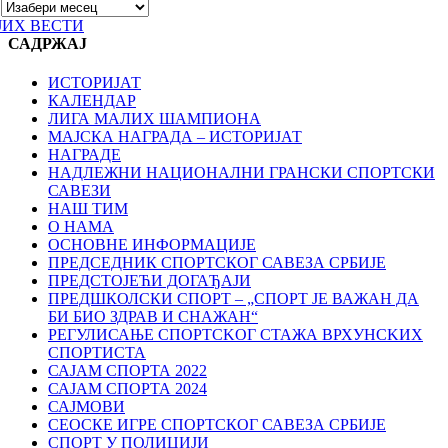
ЈИХ ВЕСТИ
САДРЖАЈ
ИСТОРИЈАТ
КАЛЕНДАР
ЛИГА МАЛИХ ШАМПИОНА
МАЈСКА НАГРАДА – ИСТОРИЈАТ
НАГРАДЕ
НАДЛЕЖНИ НАЦИОНАЛНИ ГРАНСКИ СПОРТСКИ
САВЕЗИ
НАШ ТИМ
О НАМА
ОСНОВНЕ ИНФОРМАЦИЈЕ
ПРЕДСЕДНИК СПОРТСКОГ САВЕЗА СРБИЈЕ
ПРЕДСТОЈЕЋИ ДОГАЂАЈИ
ПРЕДШКОЛСКИ СПОРТ – „СПОРТ ЈЕ ВАЖАН ДА
БИ БИО ЗДРАВ И СНАЖАН“
РЕГУЛИСАЊЕ СПОРТСKОГ СТАЖА ВРХУНСKИХ
СПОРТИСТА
САЈАМ СПОРТА 2022
САЈАМ СПОРТА 2024
САЈМОВИ
СЕОСКЕ ИГРЕ СПОРТСКОГ САВЕЗА СРБИЈЕ
СПОРТ У ПОЛИЦИЈИ