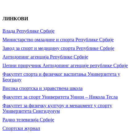
ЛИНКОВИ
Влада Републике Србије
Министарство омладине и спорта Републике Србије
Завод за спорт и медицину спорта Републике Србије
Антидопинг агенција Републике Србије
Џепни приручник Антидопинг агенције републике Србије
Факултет спорта и физичког васпитања Универзитета у
Београду
Висока спортска и здравствена школа
Факултет за спорт Универитета Унион – Никола Тесла
Факултет за физичку културу и менаџмент у спорту
Универзитета Сингидунум
Радио телевизија Србије
Спортски журнал