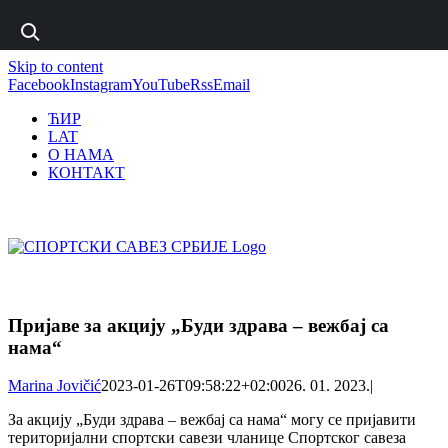
1 win online
Skip to content
https://pin-up-bets.kz/
https://rupinup.com/
https://pinup-oyun.com/
mostbet
Facebook
Instagram
YouTube
Rss
Email
ЋИР
LAT
О НАМА
КОНТАКТ
Пријаве за акцију „Буди здрава – вежбај са
нама“
Marina Jovičić
2023-01-26T09:58:22+02:00
26. 01. 2023.
|
За акцију „Буди здрава – вежбај са нама“ могу се пријавити
територијални спортски савези чланице Спортског савеза