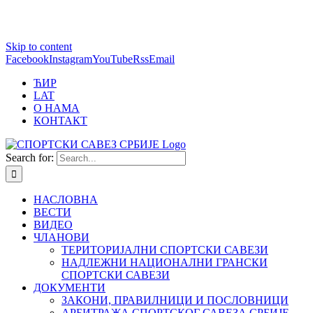
1 win online
Skip to content
https://pin-up-bets.kz/
https://rupinup.com/
https://pinup-oyun.com/
mostbet
Facebook
Instagram
YouTube
Rss
Email
ЋИР
LAT
О НАМА
КОНТАКТ
Search for:
НАСЛОВНА
ВЕСТИ
ВИДЕО
ЧЛАНОВИ
ТЕРИТОРИЈАЛНИ СПОРТСКИ САВЕЗИ
НАДЛЕЖНИ НАЦИОНАЛНИ ГРАНСКИ
СПОРТСКИ САВЕЗИ
ДОКУМЕНТИ
ЗАКОНИ, ПРАВИЛНИЦИ И ПОСЛОВНИЦИ
АРБИТРАЖА СПОРТСКОГ САВЕЗА СРБИЈЕ