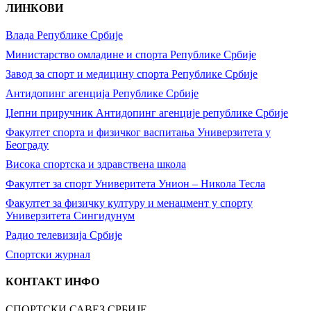
ЛИНКОВИ
Влада Републике Србије
Министарство омладине и спорта Републике Србије
Завод за спорт и медицину спорта Републике Србије
Антидопинг агенција Републике Србије
Џепни приручник Антидопинг агенције републике Србије
Факултет спорта и физичког васпитања Универзитета у
Београду
Висока спортска и здравствена школа
Факултет за спорт Универитета Унион – Никола Тесла
Факултет за физичку културу и менаџмент у спорту
Универзитета Сингидунум
Радио телевизија Србије
Спортски журнал
КОНТАКТ ИНФО
СПОРТСКИ САВЕЗ СРБИЈЕ