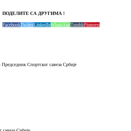
ПОДЕЛИТЕ СА ДРУГИМА !
Facebook
Twitter
LinkedIn
WhatsApp
Tumblr
Pinterest
 Председник Спортског савеза Србије
 савеза Србије