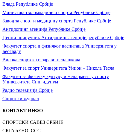
Влада Републике Србије
Министарство омладине и спорта Републике Србије
Завод за спорт и медицину спорта Републике Србије
Антидопинг агенција Републике Србије
Џепни приручник Антидопинг агенције републике Србије
Факултет спорта и физичког васпитања Универзитета у
Београду
Висока спортска и здравствена школа
Факултет за спорт Универитета Унион – Никола Тесла
Факултет за физичку културу и менаџмент у спорту
Универзитета Сингидунум
Радио телевизија Србије
Спортски журнал
КОНТАКТ ИНФО
СПОРТСКИ САВЕЗ СРБИЈЕ
СКРАЋЕНО: ССС