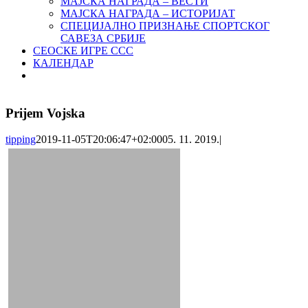
МАЈСКА НАГРАДА – ВЕСТИ
МАЈСКА НАГРАДА – ИСТОРИЈАТ
СПЕЦИЈАЛНО ПРИЗНАЊЕ СПОРТСКОГ
САВЕЗА СРБИЈЕ
СЕОСКЕ ИГРЕ ССС
КАЛЕНДАР
Prijem Vojska
tipping
2019-11-05T20:06:47+02:00
05. 11. 2019.
|