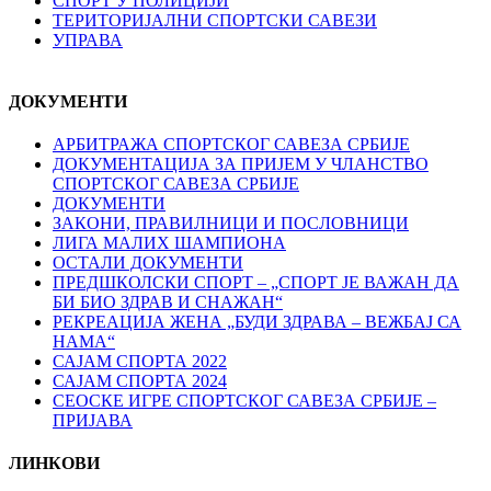
СПОРТ У ПОЛИЦИЈИ
ТЕРИТОРИЈАЛНИ СПОРТСКИ САВЕЗИ
УПРАВА
ДОКУМЕНТИ
АРБИТРАЖА СПОРТСКОГ САВЕЗА СРБИЈЕ
ДОКУМЕНТАЦИЈА ЗА ПРИЈЕМ У ЧЛАНСТВО
СПОРТСКОГ САВЕЗА СРБИЈЕ
ДОКУМЕНТИ
ЗАКОНИ, ПРАВИЛНИЦИ И ПОСЛОВНИЦИ
ЛИГА МАЛИХ ШАМПИОНА
ОСТАЛИ ДОКУМЕНТИ
ПРЕДШКОЛСКИ СПОРТ – „СПОРТ ЈЕ ВАЖАН ДА
БИ БИО ЗДРАВ И СНАЖАН“
РЕКРЕАЦИЈА ЖЕНА „БУДИ ЗДРАВА – ВЕЖБАЈ СА
НАМА“
САЈАМ СПОРТА 2022
САЈАМ СПОРТА 2024
СЕОСКЕ ИГРЕ СПОРТСКОГ САВЕЗА СРБИЈЕ –
ПРИЈАВА
ЛИНКОВИ