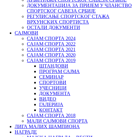
ДОКУМЕНТАЦИЈА ЗА ПРИЈЕМ У ЧЛАНСТВО
СПОРТСКОГ САВЕЗА СРБИЈЕ
РЕГУЛИСАЊЕ СПОРТСKОГ СТАЖА
ВРХУНСKИХ СПОРТИСТА
ОСТАЛИ ДОКУМЕНТИ
САЈМОВИ
САЈАМ СПОРТА 2024
САЈАМ СПОРТА 2022
САЈАМ СПОРТА 2021
САЈАМ СПОРТА 2020
САЈАМ СПОРТА 2019
ШТАНДОВИ
ПРОГРАМ САЈМА
СЕМИНАР
СПОРТОВИ
УЧЕСНИЦИ
ДОКУМЕНТА
ВИДЕО
ГАЛЕРИЈА
КОНТАКТ
САЈАМ СПОРТА 2018
МАЛИ САЈМОВИ СПОРТА
ЛИГА МАЛИХ ШАМПИОНА
НАГРАДЕ