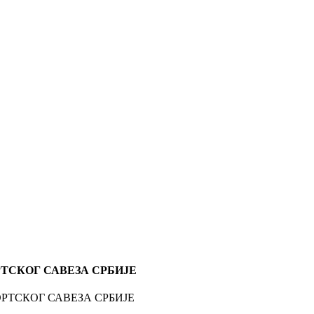
ТСКОГ САВЕЗА СРБИЈЕ