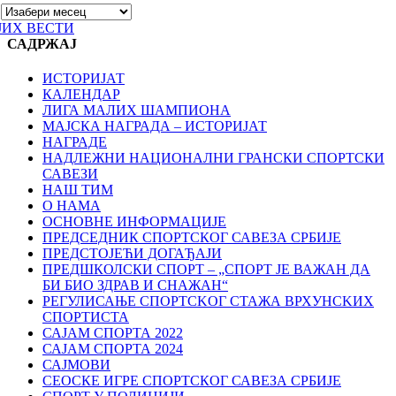
ЈИХ ВЕСТИ
САДРЖАЈ
ИСТОРИЈАТ
КАЛЕНДАР
ЛИГА МАЛИХ ШАМПИОНА
МАЈСКА НАГРАДА – ИСТОРИЈАТ
НАГРАДЕ
НАДЛЕЖНИ НАЦИОНАЛНИ ГРАНСКИ СПОРТСКИ
САВЕЗИ
НАШ ТИМ
О НАМА
ОСНОВНЕ ИНФОРМАЦИЈЕ
ПРЕДСЕДНИК СПОРТСКОГ САВЕЗА СРБИЈЕ
ПРЕДСТОЈЕЋИ ДОГАЂАЈИ
ПРЕДШКОЛСКИ СПОРТ – „СПОРТ ЈЕ ВАЖАН ДА
БИ БИО ЗДРАВ И СНАЖАН“
РЕГУЛИСАЊЕ СПОРТСKОГ СТАЖА ВРХУНСKИХ
СПОРТИСТА
САЈАМ СПОРТА 2022
САЈАМ СПОРТА 2024
САЈМОВИ
СЕОСКЕ ИГРЕ СПОРТСКОГ САВЕЗА СРБИЈЕ