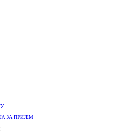
ТУ
А ЗА ПРИЈЕМ
И