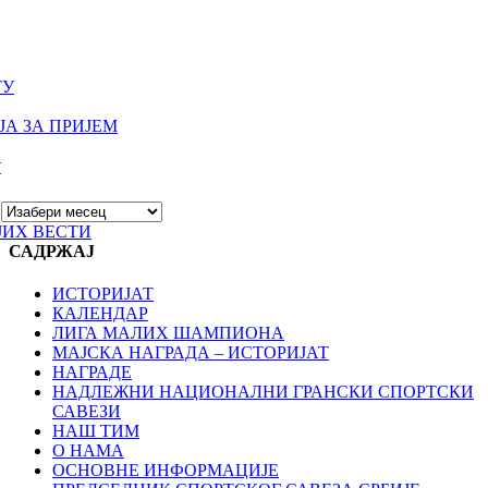
ТУ
А ЗА ПРИЈЕМ
И
ЈИХ ВЕСТИ
САДРЖАЈ
ИСТОРИЈАТ
КАЛЕНДАР
ЛИГА МАЛИХ ШАМПИОНА
МАЈСКА НАГРАДА – ИСТОРИЈАТ
НАГРАДЕ
НАДЛЕЖНИ НАЦИОНАЛНИ ГРАНСКИ СПОРТСКИ
САВЕЗИ
НАШ ТИМ
О НАМА
ОСНОВНЕ ИНФОРМАЦИЈЕ