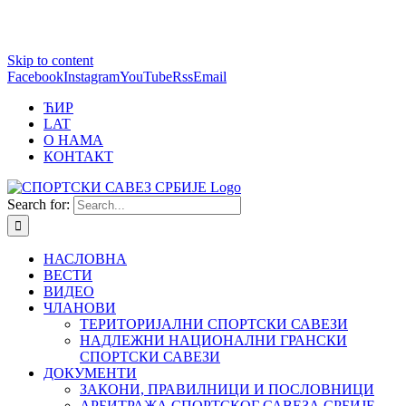
1 win online
Skip to content
https://pin-up-bets.kz/
https://rupinup.com/
https://pinup-oyun.com/
mostbet
Facebook
Instagram
YouTube
Rss
Email
ЋИР
LAT
О НАМА
КОНТАКТ
Search for:
НАСЛОВНА
ВЕСТИ
ВИДЕО
ЧЛАНОВИ
ТЕРИТОРИЈАЛНИ СПОРТСКИ САВЕЗИ
НАДЛЕЖНИ НАЦИОНАЛНИ ГРАНСКИ
СПОРТСКИ САВЕЗИ
ДОКУМЕНТИ
ЗАКОНИ, ПРАВИЛНИЦИ И ПОСЛОВНИЦИ
АРБИТРАЖА СПОРТСКОГ САВЕЗА СРБИЈЕ