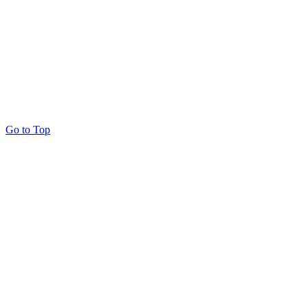
Go to Top