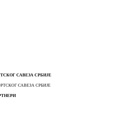
ТСКОГ САВЕЗА СРБИЈЕ
РТНЕРИ