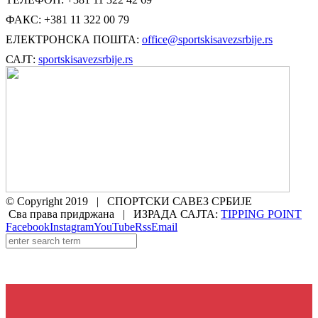
ФАКС: +381 11 322 00 79
ЕЛЕКТРОНСКА ПОШТА:
office@sportskisavezsrbije.rs
САЈТ:
sportskisavezsrbije.rs
© Copyright 2019 | СПОРТСКИ САВЕЗ СРБИЈЕ
Сва права придржана | ИЗРАДА САЈТА:
TIPPING POINT
Facebook
Instagram
YouTube
Rss
Email