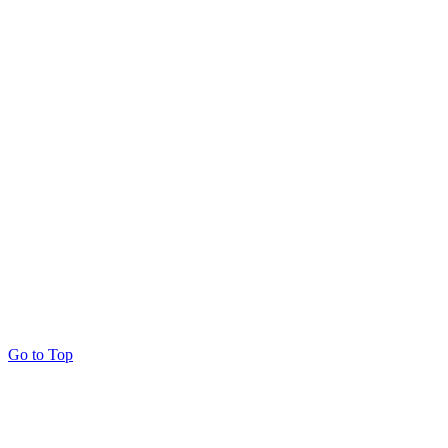
Go to Top