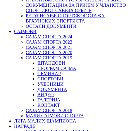
ДОКУМЕНТАЦИЈА ЗА ПРИЈЕМ У ЧЛАНСТВО
СПОРТСКОГ САВЕЗА СРБИЈЕ
РЕГУЛИСАЊЕ СПОРТСKОГ СТАЖА
ВРХУНСKИХ СПОРТИСТА
ОСТАЛИ ДОКУМЕНТИ
САЈМОВИ
САЈАМ СПОРТА 2024
САЈАМ СПОРТА 2022
САЈАМ СПОРТА 2021
САЈАМ СПОРТА 2020
САЈАМ СПОРТА 2019
ШТАНДОВИ
ПРОГРАМ САЈМА
СЕМИНАР
СПОРТОВИ
УЧЕСНИЦИ
ДОКУМЕНТА
ВИДЕО
ГАЛЕРИЈА
КОНТАКТ
САЈАМ СПОРТА 2018
МАЛИ САЈМОВИ СПОРТА
ЛИГА МАЛИХ ШАМПИОНА
НАГРАДЕ