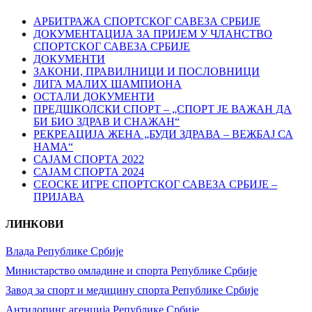
АРБИТРАЖА СПОРТСКОГ САВЕЗА СРБИЈЕ
ДОКУМЕНТАЦИЈА ЗА ПРИЈЕМ У ЧЛАНСТВО
СПОРТСКОГ САВЕЗА СРБИЈЕ
ДОКУМЕНТИ
ЗАКОНИ, ПРАВИЛНИЦИ И ПОСЛОВНИЦИ
ЛИГА МАЛИХ ШАМПИОНА
ОСТАЛИ ДОКУМЕНТИ
ПРЕДШКОЛСКИ СПОРТ – „СПОРТ ЈЕ ВАЖАН ДА
БИ БИО ЗДРАВ И СНАЖАН“
РЕКРЕАЦИЈА ЖЕНА „БУДИ ЗДРАВА – ВЕЖБАЈ СА
НАМА“
САЈАМ СПОРТА 2022
САЈАМ СПОРТА 2024
СЕОСКЕ ИГРЕ СПОРТСКОГ САВЕЗА СРБИЈЕ –
ПРИЈАВА
ЛИНКОВИ
Влада Републике Србије
Министарство омладине и спорта Републике Србије
Завод за спорт и медицину спорта Републике Србије
Антидопинг агенција Републике Србије