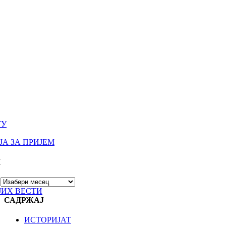
ТУ
А ЗА ПРИЈЕМ
И
ЈИХ ВЕСТИ
САДРЖАЈ
ИСТОРИЈАТ