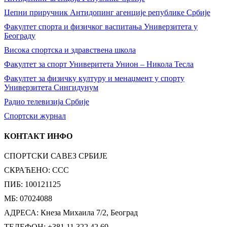
Џепни приручник Антидопинг агенције републике Србије
Факултет спорта и физичког васпитања Универзитета у
Београду
Висока спортска и здравствена школа
Факултет за спорт Универитета Унион – Никола Тесла
Факултет за физичку културу и менаџмент у спорту
Универзитета Сингидунум
Радио телевизија Србије
Спортски журнал
КОНТАКТ ИНФО
СПОРТСКИ САВЕЗ СРБИЈЕ
СКРАЋЕНО: ССС
ПИБ: 100121125
МБ: 07024088
АДРЕСА: Кнеза Михаила 7/2, Београд
ТЕЛЕФОН: +381 11 322 42 69