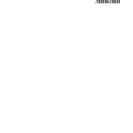
ЛИНКОВИ