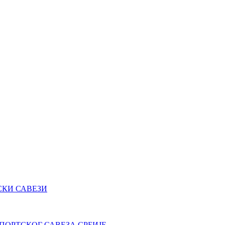
КИ САВЕЗИ
ПОРТСКОГ САВЕЗА СРБИЈЕ