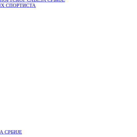
ИХ СПОРТИСТА
А СРБИЈЕ