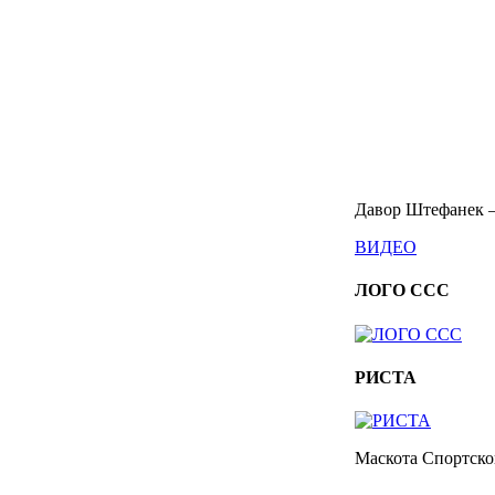
Давор Штефанек –
ВИДЕО
ЛОГО ССС
РИСТА
Маскота Спортског