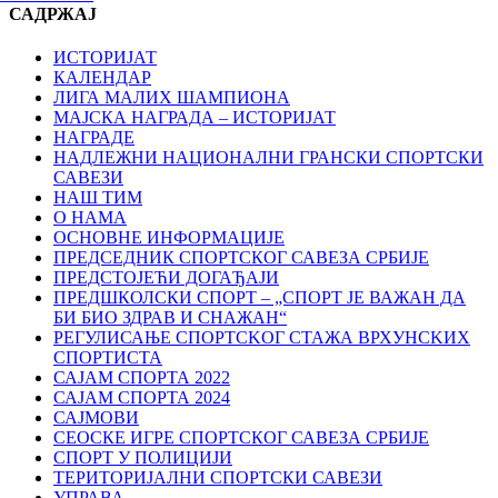
САДРЖАЈ
ИСТОРИЈАТ
КАЛЕНДАР
ЛИГА МАЛИХ ШАМПИОНА
МАЈСКА НАГРАДА – ИСТОРИЈАТ
НАГРАДЕ
НАДЛЕЖНИ НАЦИОНАЛНИ ГРАНСКИ СПОРТСКИ
САВЕЗИ
НАШ ТИМ
О НАМА
ОСНОВНЕ ИНФОРМАЦИЈЕ
ПРЕДСЕДНИК СПОРТСКОГ САВЕЗА СРБИЈЕ
ПРЕДСТОЈЕЋИ ДОГАЂАЈИ
ПРЕДШКОЛСКИ СПОРТ – „СПОРТ ЈЕ ВАЖАН ДА
БИ БИО ЗДРАВ И СНАЖАН“
РЕГУЛИСАЊЕ СПОРТСKОГ СТАЖА ВРХУНСKИХ
СПОРТИСТА
САЈАМ СПОРТА 2022
САЈАМ СПОРТА 2024
САЈМОВИ
СЕОСКЕ ИГРЕ СПОРТСКОГ САВЕЗА СРБИЈЕ
СПОРТ У ПОЛИЦИЈИ
ТЕРИТОРИЈАЛНИ СПОРТСКИ САВЕЗИ
УПРАВА