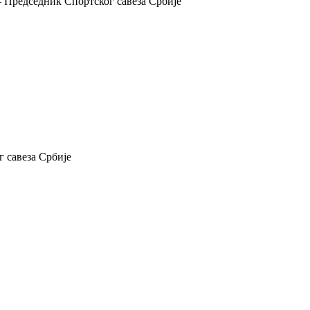
 Председник Спортског савеза Србије
 савеза Србије