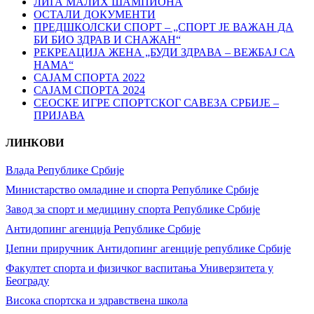
ЛИГА МАЛИХ ШАМПИОНА
ОСТАЛИ ДОКУМЕНТИ
ПРЕДШКОЛСКИ СПОРТ – „СПОРТ ЈЕ ВАЖАН ДА
БИ БИО ЗДРАВ И СНАЖАН“
РЕКРЕАЦИЈА ЖЕНА „БУДИ ЗДРАВА – ВЕЖБАЈ СА
НАМА“
САЈАМ СПОРТА 2022
САЈАМ СПОРТА 2024
СЕОСКЕ ИГРЕ СПОРТСКОГ САВЕЗА СРБИЈЕ –
ПРИЈАВА
ЛИНКОВИ
Влада Републике Србије
Министарство омладине и спорта Републике Србије
Завод за спорт и медицину спорта Републике Србије
Антидопинг агенција Републике Србије
Џепни приручник Антидопинг агенције републике Србије
Факултет спорта и физичког васпитања Универзитета у
Београду
Висока спортска и здравствена школа