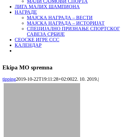
МАЛИ САЈМОВИ СПОРТА
ЛИГА МАЛИХ ШАМПИОНА
НАГРАДЕ
МАЈСКА НАГРАДА – ВЕСТИ
МАЈСКА НАГРАДА – ИСТОРИЈАТ
СПЕЦИЈАЛНО ПРИЗНАЊЕ СПОРТСКОГ
САВЕЗА СРБИЈЕ
СЕОСКЕ ИГРЕ ССС
КАЛЕНДАР
Ekipa MO spremna
tipping
2019-10-22T19:11:28+02:00
22. 10. 2019.
|