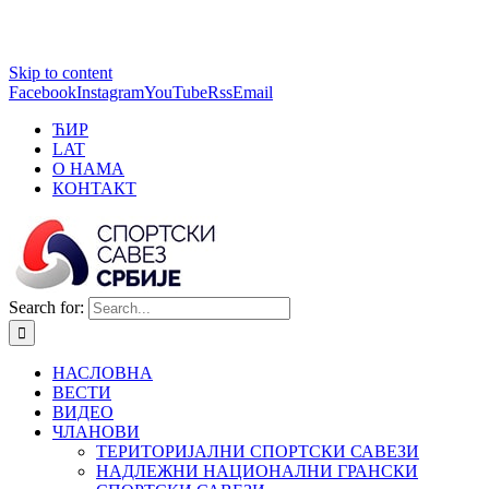
1 win online
Skip to content
https://pin-up-bets.kz/
https://rupinup.com/
https://pinup-oyun.com/
mostbet
Facebook
Instagram
YouTube
Rss
Email
ЋИР
LAT
О НАМА
КОНТАКТ
Search for:
НАСЛОВНА
ВЕСТИ
ВИДЕО
ЧЛАНОВИ
ТЕРИТОРИЈАЛНИ СПОРТСКИ САВЕЗИ
НАДЛЕЖНИ НАЦИОНАЛНИ ГРАНСКИ