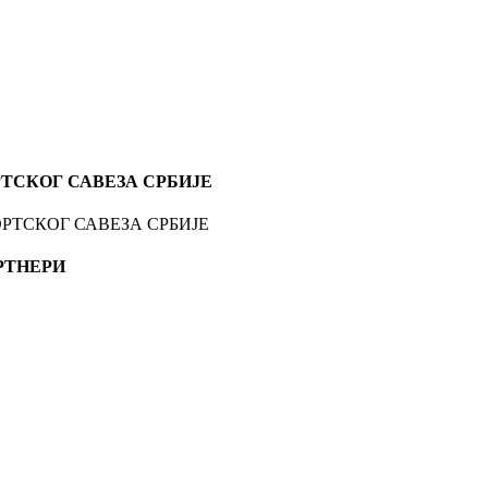
ТСКОГ САВЕЗА СРБИЈЕ
РТНЕРИ