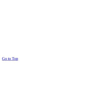
Go to Top