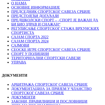
О НАМА
ОСНОВНЕ ИНФОРМАЦИЈЕ
ПРЕДСЕДНИК СПОРТСКОГ САВЕЗА СРБИЈЕ
ПРЕДСТОЈЕЋИ ДОГАЂАЈИ
ПРЕДШКОЛСКИ СПОРТ – „СПОРТ ЈЕ ВАЖАН ДА
БИ БИО ЗДРАВ И СНАЖАН“
РЕГУЛИСАЊЕ СПОРТСKОГ СТАЖА ВРХУНСKИХ
СПОРТИСТА
САЈАМ СПОРТА 2022
САЈАМ СПОРТА 2024
САЈМОВИ
СЕОСКЕ ИГРЕ СПОРТСКОГ САВЕЗА СРБИЈЕ
СПОРТ У ПОЛИЦИЈИ
ТЕРИТОРИЈАЛНИ СПОРТСКИ САВЕЗИ
УПРАВА
ДОКУМЕНТИ
АРБИТРАЖА СПОРТСКОГ САВЕЗА СРБИЈЕ
ДОКУМЕНТАЦИЈА ЗА ПРИЈЕМ У ЧЛАНСТВО
СПОРТСКОГ САВЕЗА СРБИЈЕ
ДОКУМЕНТИ
ЗАКОНИ, ПРАВИЛНИЦИ И ПОСЛОВНИЦИ