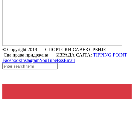
© Copyright 2019 | СПОРТСКИ САВЕЗ СРБИЈЕ
Сва права придржана | ИЗРАДА САЈТА:
TIPPING POINT
Facebook
Instagram
YouTube
Rss
Email