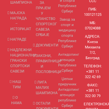
и спорта
ССС
ШАМПИОНА
ЗА
Републике
ПРИЈЕМ
ПИБ:
Србије
МАЈСКА
У
100121125
НАГРАДА
ЧЛАНСТВО
Завод за
МБ:
–
СПОРТСКОГ
спорт и
07024088
ИСТОРИЈАТ
САВЕЗА
медицину
СРБИЈЕ
спорта
АДРЕСА:
НАГРАДЕ
Републике
Кнеза
ДОКУМЕНТИ
Србије
Михаила
НАДЛЕЖНИ
7/2,
Антидопинг
НАЦИОНАЛНИ
ЗАКОНИ,
Београд
агенција
ГРАНСКИ
ПРАВИЛНИЦИ
Републике
СПОРТСКИ
ТЕЛЕФОН:
И
Србије
САВЕЗИ
+381 11
ПОСЛОВНИЦИ
322 42 69
Џепни
НАШ
ЛИГА
приручник
ФАКС:
ТИМ
МАЛИХ
Антидопинг
+381 11
ШАМПИОНА
агенције
322 00 79
О
републике
НАМА
ОСТАЛИ
ЕЛЕКТРОНСК
Србије
ДОКУМЕНТИ