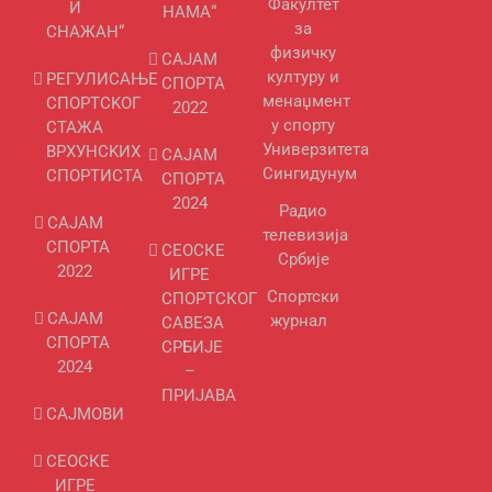
Факултет
И
НАМА“
за
СНАЖАН“
физичку
САЈАМ
културу и
РЕГУЛИСАЊЕ
СПОРТА
менаџмент
СПОРТСKОГ
2022
у спорту
СТАЖА
Универзитета
ВРХУНСKИХ
САЈАМ
Сингидунум
СПОРТИСТА
СПОРТА
2024
Радио
САЈАМ
телевизија
СПОРТА
СЕОСКЕ
Србије
2022
ИГРЕ
Спортски
СПОРТСКОГ
САЈАМ
журнал
САВЕЗА
СПОРТА
СРБИЈЕ
2024
–
ПРИЈАВА
САЈМОВИ
СЕОСКЕ
ИГРЕ