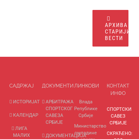
АРХИВА
СТАРИЈИХ
ВЕСТИ
САДРЖАЈ
ДОКУМЕНТИ
ЛИНКОВИ
КОНТАКТ
ИНФО
ИСТОРИЈАТ
АРБИТРАЖА
Влада
СПОРТСКОГ
Републике
СПОРТСКИ
КАЛЕНДАР
САВЕЗА
Србије
САВЕЗ
СРБИЈЕ
СРБИЈЕ
Министарство
ЛИГА
омладине
СКРАЋЕНО:
МАЛИХ
ДОКУМЕНТАЦИЈА