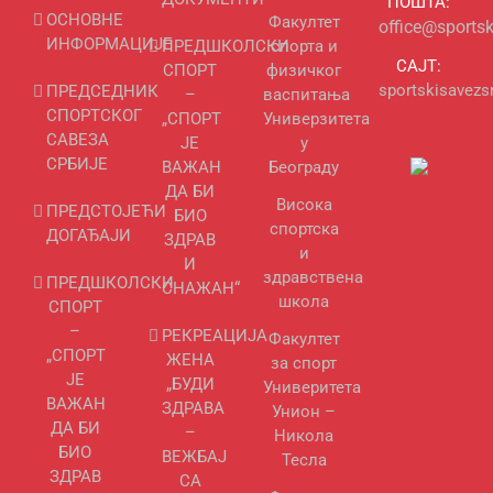
ПОШТА:
ОСНОВНЕ
Факултет
office@sportsk
ИНФОРМАЦИЈЕ
ПРЕДШКОЛСКИ
спорта и
САЈТ:
СПОРТ
физичког
sportskisavezsr
ПРЕДСЕДНИК
–
васпитања
СПОРТСКОГ
„СПОРТ
Универзитета
САВЕЗА
ЈЕ
у
СРБИЈЕ
ВАЖАН
Београду
ДА БИ
Висока
ПРЕДСТОЈЕЋИ
БИО
спортска
ДОГАЂАЈИ
ЗДРАВ
и
И
здравствена
ПРЕДШКОЛСКИ
СНАЖАН“
школа
СПОРТ
–
РЕКРЕАЦИЈА
Факултет
„СПОРТ
ЖЕНА
за спорт
ЈЕ
„БУДИ
Универитета
ВАЖАН
ЗДРАВА
Унион –
ДА БИ
–
Никола
БИО
ВЕЖБАЈ
Тесла
ЗДРАВ
СА