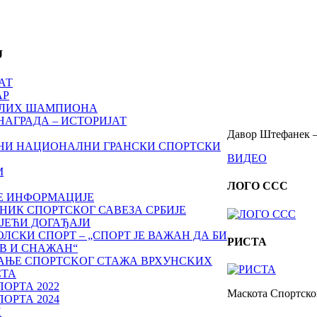
Ј
АТ
АР
АЛИХ ШАМПИОНА
НАГРАДА – ИСТОРИЈАТ
Давор Штефанек –
НИ НАЦИОНАЛНИ ГРАНСКИ СПОРТСКИ
ВИДЕО
М
ЛОГО ССС
Е ИНФОРМАЦИЈЕ
НИК СПОРТСКОГ САВЕЗА СРБИЈЕ
ЈЕЋИ ДОГАЂАЈИ
ЛСКИ СПОРТ – „СПОРТ ЈЕ ВАЖАН ДА БИ
РИСТА
АВ И СНАЖАН“
АЊЕ СПОРТСKОГ СТАЖА ВРХУНСKИХ
СТА
ОРТА 2022
Маскота Спортског
ОРТА 2024
И