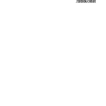
ЛИНКОВИ