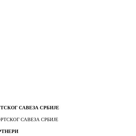
ТСКОГ САВЕЗА СРБИЈЕ
РТНЕРИ