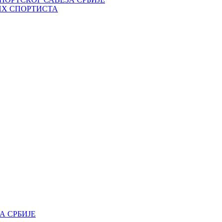
ИХ СПОРТИСТА
А СРБИЈЕ