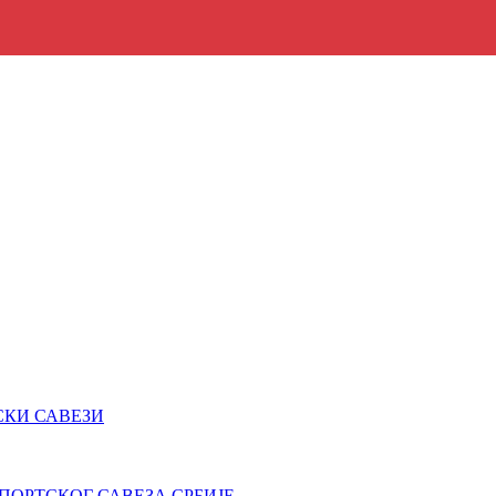
КИ САВЕЗИ
ПОРТСКОГ САВЕЗА СРБИЈЕ