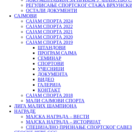
РЕГУЛИСАЊЕ СПОРТСKОГ СТАЖА ВРХУНСK
ОСТАЛИ ДОКУМЕНТИ
САЈМОВИ
САЈАМ СПОРТА 2024
САЈАМ СПОРТА 2022
САЈАМ СПОРТА 2021
САЈАМ СПОРТА 2020
САЈАМ СПОРТА 2019
ШТАНДОВИ
ПРОГРАМ САЈМА
СЕМИНАР
СПОРТОВИ
УЧЕСНИЦИ
ДОКУМЕНТА
ВИДЕО
ГАЛЕРИЈА
КОНТАКТ
САЈАМ СПОРТА 2018
МАЛИ САЈМОВИ СПОРТА
ЛИГА МАЛИХ ШАМПИОНА
НАГРАДЕ
МАЈСКА НАГРАДА – ВЕСТИ
МАЈСКА НАГРАДА – ИСТОРИЈАТ
СПЕЦИЈАЛНО ПРИЗНАЊЕ СПОРТСКОГ САВЕЗ