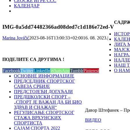
СЕОСКЕ ИГРЕ ССС
КАЛЕНДАР
САДР
IMG-0a5dd74482366ad08ded7c1d186e72ed-V
ИСТОР
Marina Jovičić
2023-08-16T13:00:33+02:00
16. 08. 2023.
|
КАЛЕН
ЛИГА
МАЈСК
НАГРА
ПОДЕЛИТЕ СА ДРУГИМА !
НАДЛЕ
НАШ 
О НАМ
Facebook
Twitter
LinkedIn
WhatsApp
Tumblr
Pinterest
ОСНОВНЕ ИНФОРМАЦИЈЕ
ПРЕДСЕДНИК СПОРТСКОГ
САВЕЗА СРБИЈЕ
ПРЕДСТОЈЕЋИ ДОГАЂАЈИ
ПРЕДШКОЛСКИ СПОРТ –
„СПОРТ ЈЕ ВАЖАН ДА БИ БИО
ЗДРАВ И СНАЖАН“
Давор Штефанек – Пре
РЕГУЛИСАЊЕ СПОРТСKОГ
СТАЖА ВРХУНСKИХ
ВИДЕО
СПОРТИСТА
САЈАМ СПОРТА 2022