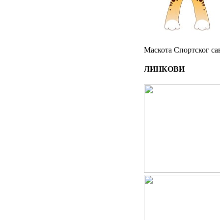
Маскота Спортског са
ЛИНКОВИ