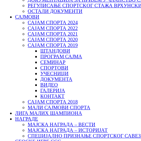
РЕГУЛИСАЊЕ СПОРТСKОГ СТАЖА ВРХУНСK
ОСТАЛИ ДОКУМЕНТИ
САЈМОВИ
САЈАМ СПОРТА 2024
САЈАМ СПОРТА 2022
САЈАМ СПОРТА 2021
САЈАМ СПОРТА 2020
САЈАМ СПОРТА 2019
ШТАНДОВИ
ПРОГРАМ САЈМА
СЕМИНАР
СПОРТОВИ
УЧЕСНИЦИ
ДОКУМЕНТА
ВИДЕО
ГАЛЕРИЈА
КОНТАКТ
САЈАМ СПОРТА 2018
МАЛИ САЈМОВИ СПОРТА
ЛИГА МАЛИХ ШАМПИОНА
НАГРАДЕ
МАЈСКА НАГРАДА – ВЕСТИ
МАЈСКА НАГРАДА – ИСТОРИЈАТ
СПЕЦИЈАЛНО ПРИЗНАЊЕ СПОРТСКОГ САВЕЗ