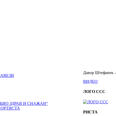
Давор Штефанек –
САВЕЗИ
ВИДЕО
ЛОГО ССС
 БИО ЗДРАВ И СНАЖАН“
ПОРТИСТА
РИСТА