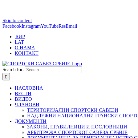
1 win online
Skip to content
https://pin-up-bets.kz/
https://rupinup.com/
https://pinup-oyun.com/
mostbet
Facebook
Instagram
YouTube
Rss
Email
ЋИР
LAT
О НАМА
КОНТАКТ
Search for:
НАСЛОВНА
ВЕСТИ
ВИДЕО
ЧЛАНОВИ
ТЕРИТОРИЈАЛНИ СПОРТСКИ САВЕЗИ
НАДЛЕЖНИ НАЦИОНАЛНИ ГРАНСКИ СПОРТС
ДОКУМЕНТИ
ЗАКОНИ, ПРАВИЛНИЦИ И ПОСЛОВНИЦИ
АРБИТРАЖА СПОРТСКОГ САВЕЗА СРБИЈЕ
ДОКУМЕНТАЦИЈА ЗА ПРИЈЕМ У ЧЛАНСТВО С