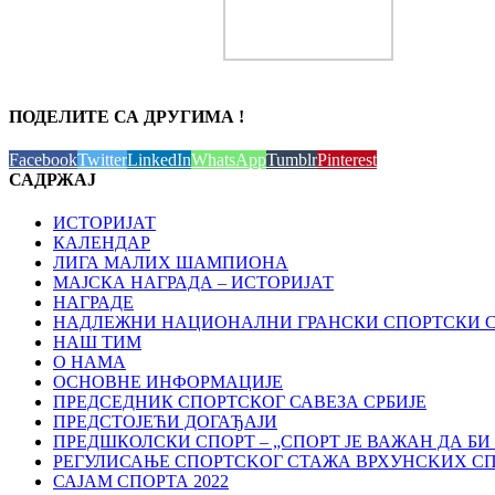
ПОДЕЛИТЕ СА ДРУГИМА !
Facebook
Twitter
LinkedIn
WhatsApp
Tumblr
Pinterest
САДРЖАЈ
ИСТОРИЈАТ
КАЛЕНДАР
ЛИГА МАЛИХ ШАМПИОНА
МАЈСКА НАГРАДА – ИСТОРИЈАТ
НАГРАДЕ
НАДЛЕЖНИ НАЦИОНАЛНИ ГРАНСКИ СПОРТСКИ 
НАШ ТИМ
О НАМА
ОСНОВНЕ ИНФОРМАЦИЈЕ
ПРЕДСЕДНИК СПОРТСКОГ САВЕЗА СРБИЈЕ
ПРЕДСТОЈЕЋИ ДОГАЂАЈИ
ПРЕДШКОЛСКИ СПОРТ – „СПОРТ ЈЕ ВАЖАН ДА БИ
РЕГУЛИСАЊЕ СПОРТСKОГ СТАЖА ВРХУНСKИХ С
САЈАМ СПОРТА 2022