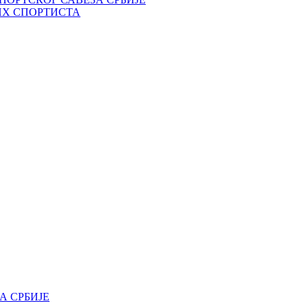
ИХ СПОРТИСТА
А СРБИЈЕ