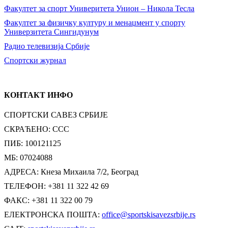
Факултет за спорт Универитета Унион – Никола Тесла
Факултет за физичку културу и менаџмент у спорту
Универзитета Сингидунум
Радио телевизија Србије
Спортски журнал
КОНТАКТ ИНФО
СПОРТСКИ САВЕЗ СРБИЈЕ
СКРАЋЕНО: ССС
ПИБ: 100121125
МБ: 07024088
АДРЕСА: Кнеза Михаила 7/2, Београд
ТЕЛЕФОН: +381 11 322 42 69
ФАКС: +381 11 322 00 79
ЕЛЕКТРОНСКА ПОШТА:
office@sportskisavezsrbije.rs