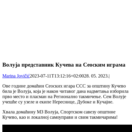
Волуја представник Кучева на Сеоским играма
Marina Jovičić
2023-07-11T13:12:16+02:00
28. 05. 2023.
|
Ове године домаћин Сеоских игара ССС за општину Кучево
била је Волуја, која је након читавог дана надметања изборила
прво место и пласман на Регионално такмичење. Сем Волује
учешће су узеле и екипе Нереснице, Дубоке и Кучајне.
Хвала домаћину МЗ Волуја, Спортском савезу општине
Кучево, као и локалној самоуправи и свим такмичарима!