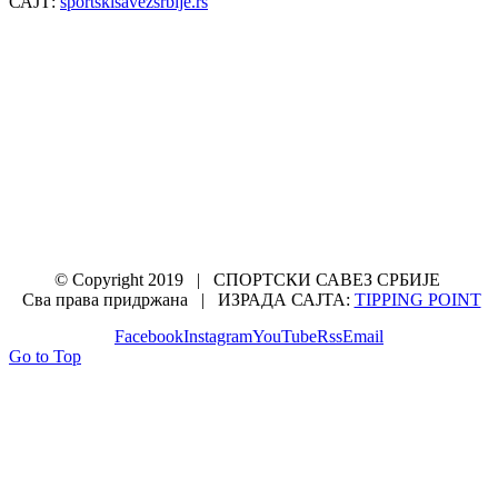
САЈТ:
sportskisavezsrbije.rs
© Copyright 2019 | СПОРТСКИ САВЕЗ СРБИЈЕ
Сва права придржана | ИЗРАДА САЈТА:
TIPPING POINT
Facebook
Instagram
YouTube
Rss
Email
Go to Top