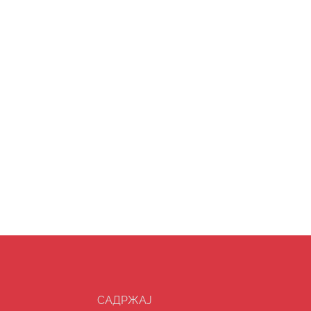
САДРЖАЈ