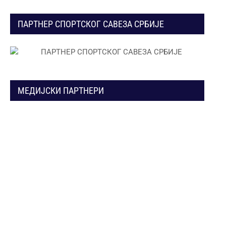
ПАРТНЕР СПОРТСКОГ САВЕЗА СРБИЈЕ
МЕДИЈСКИ ПАРТНЕРИ