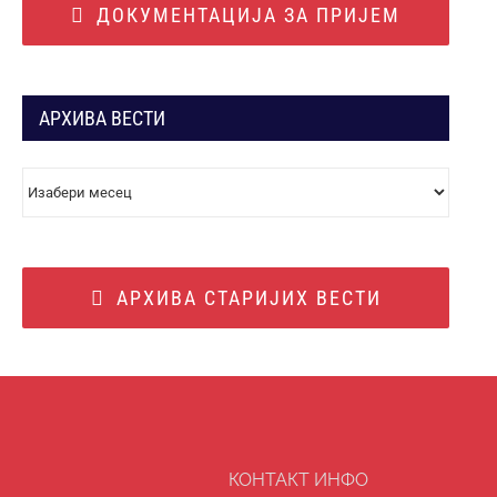
ДОКУМЕНТАЦИЈА ЗА ПРИЈЕМ
АРХИВА ВЕСТИ
АРХИВА
ВЕСТИ
АРХИВА СТАРИЈИХ ВЕСТИ
КОНТАКТ ИНФО