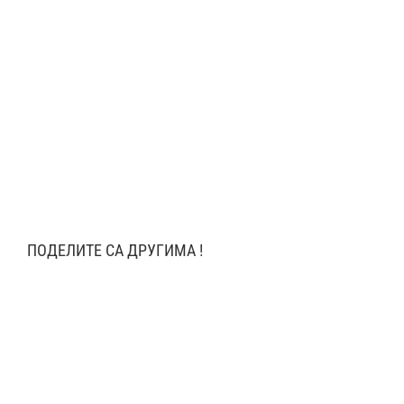
ПОДЕЛИТЕ СА ДРУГИМА !