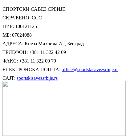
СПОРТСКИ САВЕЗ СРБИЈЕ
СКРАЋЕНО: ССС
ПИБ: 100121125
МБ: 07024088
АДРЕСА: Кнеза Михаила 7/2, Београд
ТЕЛЕФОН: +381 11 322 42 69
ФАКС: +381 11 322 00 79
ЕЛЕКТРОНСКА ПОШТА:
office@sportskisavezsrbije.rs
САЈТ:
sportskisavezsrbije.rs