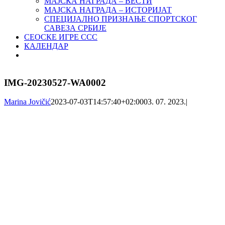
МАЈСКА НАГРАДА – ВЕСТИ
МАЈСКА НАГРАДА – ИСТОРИЈАТ
СПЕЦИЈАЛНО ПРИЗНАЊЕ СПОРТСКОГ
САВЕЗА СРБИЈЕ
СЕОСКЕ ИГРЕ ССС
КАЛЕНДАР
IMG-20230527-WA0002
Marina Jovičić
2023-07-03T14:57:40+02:00
03. 07. 2023.
|