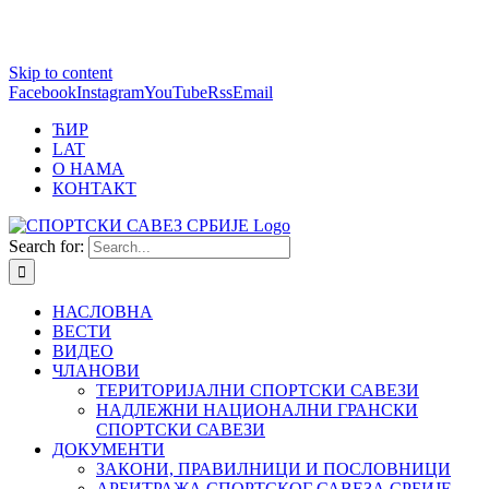
1 win online
Skip to content
https://pin-up-bets.kz/
https://rupinup.com/
https://pinup-oyun.com/
mostbet
Facebook
Instagram
YouTube
Rss
Email
ЋИР
LAT
О НАМА
КОНТАКТ
Search for:
НАСЛОВНА
ВЕСТИ
ВИДЕО
ЧЛАНОВИ
ТЕРИТОРИЈАЛНИ СПОРТСКИ САВЕЗИ
НАДЛЕЖНИ НАЦИОНАЛНИ ГРАНСКИ
СПОРТСКИ САВЕЗИ
ДОКУМЕНТИ
ЗАКОНИ, ПРАВИЛНИЦИ И ПОСЛОВНИЦИ
АРБИТРАЖА СПОРТСКОГ САВЕЗА СРБИЈЕ