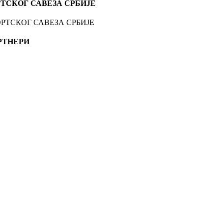
ТСКОГ САВЕЗА СРБИЈЕ
РТНЕРИ