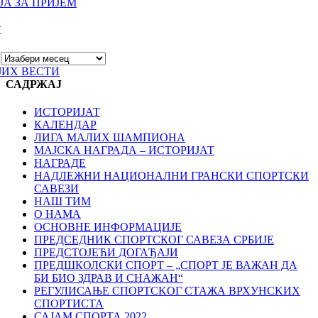
А ЗА ПРИЈЕМ
И
ЈИХ ВЕСТИ
САДРЖАЈ
ИСТОРИЈАТ
КАЛЕНДАР
ЛИГА МАЛИХ ШАМПИОНА
МАЈСКА НАГРАДА – ИСТОРИЈАТ
НАГРАДЕ
НАДЛЕЖНИ НАЦИОНАЛНИ ГРАНСКИ СПОРТСКИ
САВЕЗИ
НАШ ТИМ
О НАМА
ОСНОВНЕ ИНФОРМАЦИЈЕ
ПРЕДСЕДНИК СПОРТСКОГ САВЕЗА СРБИЈЕ
ПРЕДСТОЈЕЋИ ДОГАЂАЈИ
ПРЕДШКОЛСКИ СПОРТ – „СПОРТ ЈЕ ВАЖАН ДА
БИ БИО ЗДРАВ И СНАЖАН“
РЕГУЛИСАЊЕ СПОРТСKОГ СТАЖА ВРХУНСKИХ
СПОРТИСТА
САЈАМ СПОРТА 2022