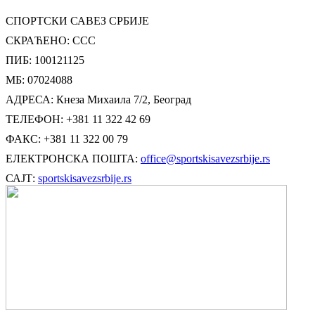
СПОРТСКИ САВЕЗ СРБИЈЕ
СКРАЋЕНО: ССС
ПИБ: 100121125
МБ: 07024088
АДРЕСА: Кнеза Михаила 7/2, Београд
ТЕЛЕФОН: +381 11 322 42 69
ФАКС: +381 11 322 00 79
ЕЛЕКТРОНСКА ПОШТА:
office@sportskisavezsrbije.rs
САЈТ:
sportskisavezsrbije.rs