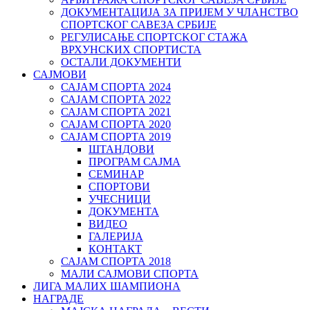
ДОКУМЕНТАЦИЈА ЗА ПРИЈЕМ У ЧЛАНСТВО
СПОРТСКОГ САВЕЗА СРБИЈЕ
РЕГУЛИСАЊЕ СПОРТСKОГ СТАЖА
ВРХУНСKИХ СПОРТИСТА
ОСТАЛИ ДОКУМЕНТИ
САЈМОВИ
САЈАМ СПОРТА 2024
САЈАМ СПОРТА 2022
САЈАМ СПОРТА 2021
САЈАМ СПОРТА 2020
САЈАМ СПОРТА 2019
ШТАНДОВИ
ПРОГРАМ САЈМА
СЕМИНАР
СПОРТОВИ
УЧЕСНИЦИ
ДОКУМЕНТА
ВИДЕО
ГАЛЕРИЈА
КОНТАКТ
САЈАМ СПОРТА 2018
МАЛИ САЈМОВИ СПОРТА
ЛИГА МАЛИХ ШАМПИОНА
НАГРАДЕ