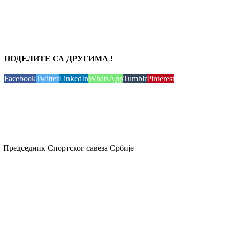
ПОДЕЛИТЕ СА ДРУГИМА !
Facebook
Twitter
LinkedIn
WhatsApp
Tumblr
Pinterest
 Председник Спортског савеза Србије