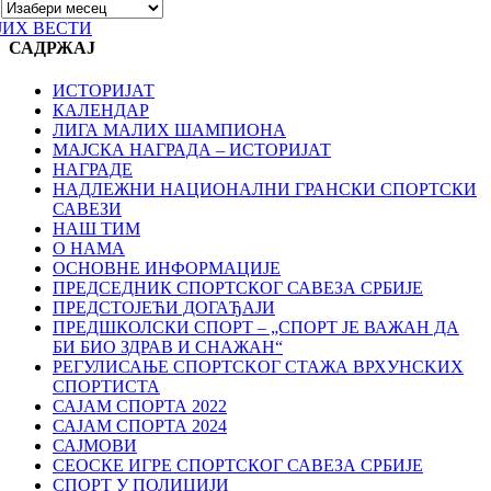
ЈИХ ВЕСТИ
САДРЖАЈ
ИСТОРИЈАТ
КАЛЕНДАР
ЛИГА МАЛИХ ШАМПИОНА
МАЈСКА НАГРАДА – ИСТОРИЈАТ
НАГРАДЕ
НАДЛЕЖНИ НАЦИОНАЛНИ ГРАНСКИ СПОРТСКИ
САВЕЗИ
НАШ ТИМ
О НАМА
ОСНОВНЕ ИНФОРМАЦИЈЕ
ПРЕДСЕДНИК СПОРТСКОГ САВЕЗА СРБИЈЕ
ПРЕДСТОЈЕЋИ ДОГАЂАЈИ
ПРЕДШКОЛСКИ СПОРТ – „СПОРТ ЈЕ ВАЖАН ДА
БИ БИО ЗДРАВ И СНАЖАН“
РЕГУЛИСАЊЕ СПОРТСKОГ СТАЖА ВРХУНСKИХ
СПОРТИСТА
САЈАМ СПОРТА 2022
САЈАМ СПОРТА 2024
САЈМОВИ
СЕОСКЕ ИГРЕ СПОРТСКОГ САВЕЗА СРБИЈЕ
СПОРТ У ПОЛИЦИЈИ