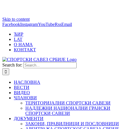
1 win online
Skip to content
https://pin-up-bets.kz/
https://rupinup.com/
https://pinup-oyun.com/
mostbet
Facebook
Instagram
YouTube
Rss
Email
ЋИР
LAT
О НАМА
КОНТАКТ
Search for:
НАСЛОВНА
ВЕСТИ
ВИДЕО
ЧЛАНОВИ
ТЕРИТОРИЈАЛНИ СПОРТСКИ САВЕЗИ
НАДЛЕЖНИ НАЦИОНАЛНИ ГРАНСКИ
СПОРТСКИ САВЕЗИ
ДОКУМЕНТИ
ЗАКОНИ, ПРАВИЛНИЦИ И ПОСЛОВНИЦИ
АРБИТРАЖА СПОРТСКОГ САВЕЗА СРБИЈЕ