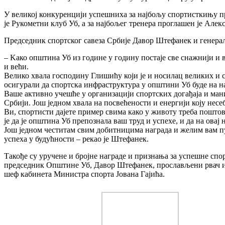
У великој конкуренцији успешниха за најбољу спортисткињу пр
је Рукометни клуб Уб, а за најбољег тренера проглашен је Але
Председник спортског савеза Србије Давор Штефанек и генера
– Kако општина Уб из године у годину постаје све снажнији и в
и већи.
Велико хвала господину Глишићу који је и носилац великих и с
осигурали да спортска инфраструктура у општини Уб буде на н
Ваше активно учешће у организацији спортских догађаја и ман
Србији. Још једном хвала на посвећености и енергији коју несе
Ви, спортисти дајете пример свима како у животу треба поштова
је да је општина Уб препознала ваш труд и успехе, и да на овај
Још једном честитам свим добитницима награда и желим вам п
успеха у будућности – рекао је Штефанек.
Такође су уручене и бројне награде и признања за успешне спо
председник Општине Уб, Давор Штефанек, прослављени рвач и 
шеф кабинета Министра спорта Јована Гајића.