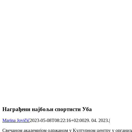
Награђени најбољи спортисти Уба
Marina Jovičić
2023-05-08T08:22:16+02:00
29. 04. 2023.
|
Свечаном академијом одржаном у Kултурном центру у организац