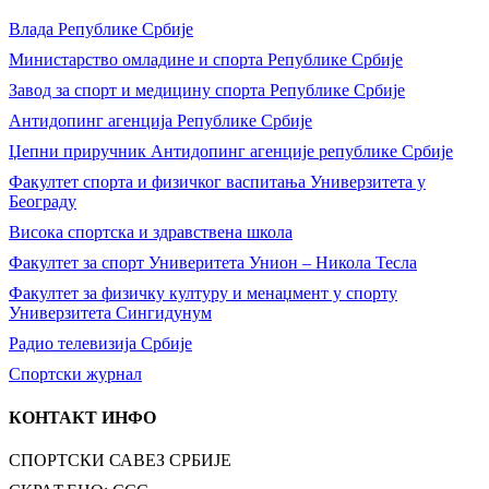
Влада Републике Србије
Министарство омладине и спорта Републике Србије
Завод за спорт и медицину спорта Републике Србије
Антидопинг агенција Републике Србије
Џепни приручник Антидопинг агенције републике Србије
Факултет спорта и физичког васпитања Универзитета у
Београду
Висока спортска и здравствена школа
Факултет за спорт Универитета Унион – Никола Тесла
Факултет за физичку културу и менаџмент у спорту
Универзитета Сингидунум
Радио телевизија Србије
Спортски журнал
КОНТАКТ ИНФО
СПОРТСКИ САВЕЗ СРБИЈЕ