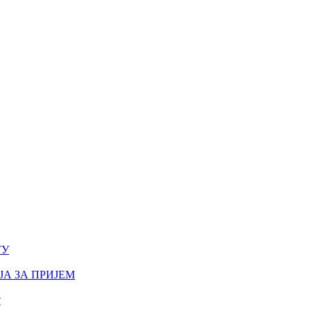
ТУ
А ЗА ПРИЈЕМ
И