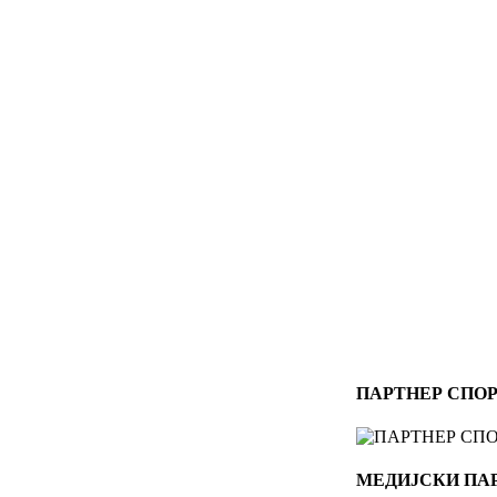
ПАРТНЕР СПОР
МЕДИЈСКИ ПА