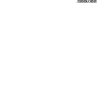
ЛИНКОВИ