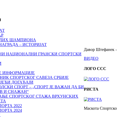
Ј
АТ
АР
АЛИХ ШАМПИОНА
НАГРАДА – ИСТОРИЈАТ
Давор Штефанек –
НИ НАЦИОНАЛНИ ГРАНСКИ СПОРТСКИ
ВИДЕО
М
ЛОГО ССС
Е ИНФОРМАЦИЈЕ
НИК СПОРТСКОГ САВЕЗА СРБИЈЕ
ЈЕЋИ ДОГАЂАЈИ
ЛСКИ СПОРТ – „СПОРТ ЈЕ ВАЖАН ДА БИ
РИСТА
АВ И СНАЖАН“
АЊЕ СПОРТСKОГ СТАЖА ВРХУНСKИХ
СТА
ОРТА 2022
Маскота Спортског
ОРТА 2024
И