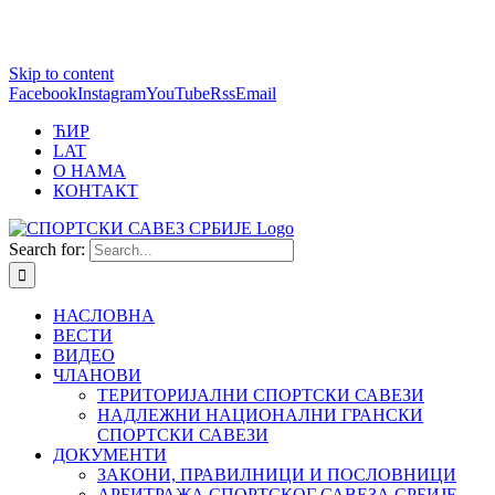
1 win online
Skip to content
https://pin-up-bets.kz/
https://rupinup.com/
https://pinup-oyun.com/
mostbet
Facebook
Instagram
YouTube
Rss
Email
ЋИР
LAT
О НАМА
КОНТАКТ
Search for:
НАСЛОВНА
ВЕСТИ
ВИДЕО
ЧЛАНОВИ
ТЕРИТОРИЈАЛНИ СПОРТСКИ САВЕЗИ
НАДЛЕЖНИ НАЦИОНАЛНИ ГРАНСКИ
СПОРТСКИ САВЕЗИ
ДОКУМЕНТИ
ЗАКОНИ, ПРАВИЛНИЦИ И ПОСЛОВНИЦИ
АРБИТРАЖА СПОРТСКОГ САВЕЗА СРБИЈЕ