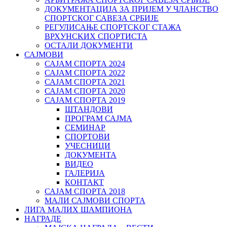
ДОКУМЕНТАЦИЈА ЗА ПРИЈЕМ У ЧЛАНСТВО
СПОРТСКОГ САВЕЗА СРБИЈЕ
РЕГУЛИСАЊЕ СПОРТСKОГ СТАЖА
ВРХУНСKИХ СПОРТИСТА
ОСТАЛИ ДОКУМЕНТИ
САЈМОВИ
САЈАМ СПОРТА 2024
САЈАМ СПОРТА 2022
САЈАМ СПОРТА 2021
САЈАМ СПОРТА 2020
САЈАМ СПОРТА 2019
ШТАНДОВИ
ПРОГРАМ САЈМА
СЕМИНАР
СПОРТОВИ
УЧЕСНИЦИ
ДОКУМЕНТА
ВИДЕО
ГАЛЕРИЈА
КОНТАКТ
САЈАМ СПОРТА 2018
МАЛИ САЈМОВИ СПОРТА
ЛИГА МАЛИХ ШАМПИОНА
НАГРАДЕ