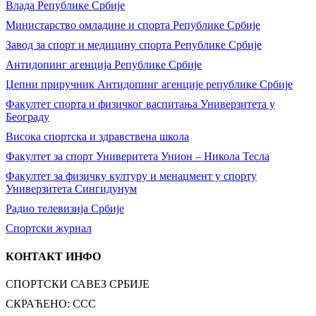
Влада Републике Србије
Министарство омладине и спорта Републике Србије
Завод за спорт и медицину спорта Републике Србије
Антидопинг агенција Републике Србије
Џепни приручник Антидопинг агенције републике Србије
Факултет спорта и физичког васпитања Универзитета у
Београду
Висока спортска и здравствена школа
Факултет за спорт Универитета Унион – Никола Тесла
Факултет за физичку културу и менаџмент у спорту
Универзитета Сингидунум
Радио телевизија Србије
Спортски журнал
КОНТАКТ ИНФО
СПОРТСКИ САВЕЗ СРБИЈЕ
СКРАЋЕНО: ССС