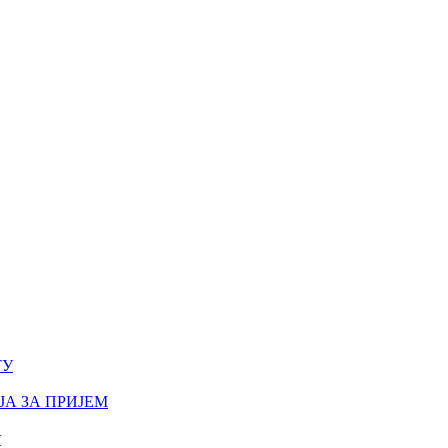
ТУ
А ЗА ПРИЈЕМ
И