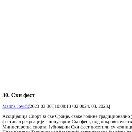
30. Ски фест
Marina Jovičić
2023-03-30T10:08:13+02:00
24. 03. 2023.
|
Асоцијација Спорт за све Србије, сваке године традиционално 
фестивал рекреације – популарни Ски фест, под покровитељст
Министарства спорта. Јубиларни Ски фест посетили су челниц