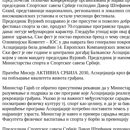
Пред почетак Техничке конференције организована је најава пр
председник Спортског савеза Србије господин Давор Штефанек
Grand, представници националних, регионалних и локалних сп
високошколских установа и остали учесници фестивала.
Председник Вујовић поздравио је све присутне и пожелео доб
фестивал спорта за све, продукт 70-годишње програмске традиц
данас негује међународни карактер. Гледајући утицај који овај
јавног здравља, Ски фест је постао европски бренд о чему све
Олимпијски Комитет – IOC у два наврата био генерални покрови
Асоцијација била домаћин 14. Европских Компанијских зимски
Ски фест је ове године и централни догађај Балканске Асоциј
којом у овом мандату председава Вујовић. Председник је напо
Министарства спорта и Спортског савеза Србије.
Пратећи Мисију АКТИВНА СРБИЈА 2030, Асоцијација кроз физ
на побљшање квалитета живота грађана.
Министар Гајић се обратио присутнима рекавши да у Министар
разумевање и подршка за све програме које Асоцијација реализу
рекреација грађана. Указао је на важност међусекторске сарадњ
посматрамо физичку културу тј. спорт као целину, и да је за б
коришћење програма Асоцијације потребно поставити темељ у
најранијег узраста. Министар је навео и примера сарадња мед
Факултета физичког васпитања и спорта у борби за превенцију
Председник Спортског савеза Србије Давор Штефанек поручио 