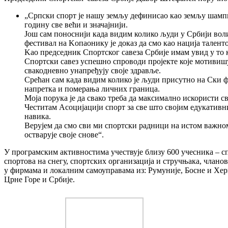
„Српски спорт је нашу земљу дефинисао као земљу шампи
годину све већи и значајнији.
Још сам поноснији када видим колико људи у Србији воли
фестивал на Kопаонику је доказ да смо као нација таленто
Kао председник Спортског савеза Србије имам увид у то к
Спортски савез успешно спроводи пројекте које мотивишу
свакодневно унапређују своје здравље.
Срећан сам када видим колико је људи присутно на Ски фе
напретка и померања личних граница.
Моја порука је да свако треба да максимално искористи с
Честитам Асоцијацији спорт за све што својим едукатив
навика.
Верујем да смо сви ми спортски радници на истом важном 
остварује своје снове“.
У програмским активностима учествује близу 600 учесника – 
спортова на снегу, спортских организација и стручњака, члано
у фирмама и локалним самоуправама из: Румуније, Босне и Хе
Црне Горе и Србије.