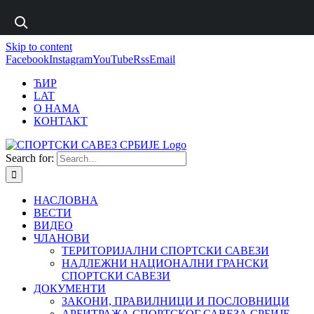
1 win online
Skip to content
https://pin-up-bets.kz/
https://rupinup.com/
https://pinup-oyun.com/
mostbet
Facebook
Instagram
YouTube
Rss
Email
ЋИР
LAT
О НАМА
КОНТАКТ
Search for:
НАСЛОВНА
ВЕСТИ
ВИДЕО
ЧЛАНОВИ
ТЕРИТОРИЈАЛНИ СПОРТСКИ САВЕЗИ
НАДЛЕЖНИ НАЦИОНАЛНИ ГРАНСКИ
СПОРТСКИ САВЕЗИ
ДОКУМЕНТИ
ЗАКОНИ, ПРАВИЛНИЦИ И ПОСЛОВНИЦИ
АРБИТРАЖА СПОРТСКОГ САВЕЗА СРБИЈЕ