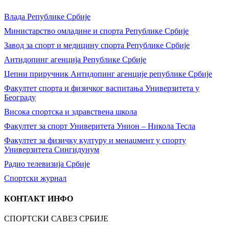
Влада Републике Србије
Министарство омладине и спорта Републике Србије
Завод за спорт и медицину спорта Републике Србије
Антидопинг агенција Републике Србије
Џепни приручник Антидопинг агенције републике Србије
Факултет спорта и физичког васпитања Универзитета у
Београду
Висока спортска и здравствена школа
Факултет за спорт Универитета Унион – Никола Тесла
Факултет за физичку културу и менаџмент у спорту
Универзитета Сингидунум
Радио телевизија Србије
Спортски журнал
КОНТАКТ ИНФО
СПОРТСКИ САВЕЗ СРБИЈЕ