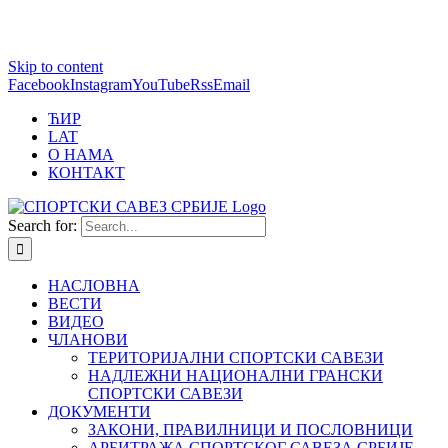
1 win online
Skip to content
https://pin-up-bets.kz/
https://rupinup.com/
https://pinup-oyun.com/
mostbet
Facebook
Instagram
YouTube
Rss
Email
ЋИР
LAT
О НАМА
КОНТАКТ
Search for:
НАСЛОВНА
ВЕСТИ
ВИДЕО
ЧЛАНОВИ
ТЕРИТОРИЈАЛНИ СПОРТСКИ САВЕЗИ
НАДЛЕЖНИ НАЦИОНАЛНИ ГРАНСКИ
СПОРТСКИ САВЕЗИ
ДОКУМЕНТИ
ЗАКОНИ, ПРАВИЛНИЦИ И ПОСЛОВНИЦИ
АРБИТРАЖА СПОРТСКОГ САВЕЗА СРБИЈЕ