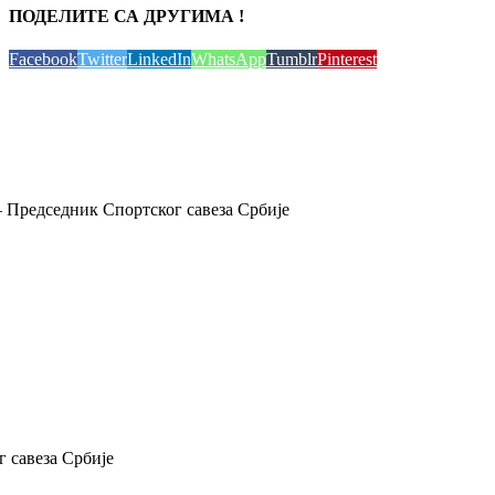
ПОДЕЛИТЕ СА ДРУГИМА !
Facebook
Twitter
LinkedIn
WhatsApp
Tumblr
Pinterest
 Председник Спортског савеза Србије
 савеза Србије