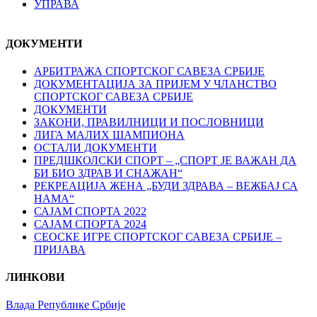
УПРАВА
ДОКУМЕНТИ
АРБИТРАЖА СПОРТСКОГ САВЕЗА СРБИЈЕ
ДОКУМЕНТАЦИЈА ЗА ПРИЈЕМ У ЧЛАНСТВО
СПОРТСКОГ САВЕЗА СРБИЈЕ
ДОКУМЕНТИ
ЗАКОНИ, ПРАВИЛНИЦИ И ПОСЛОВНИЦИ
ЛИГА МАЛИХ ШАМПИОНА
ОСТАЛИ ДОКУМЕНТИ
ПРЕДШКОЛСКИ СПОРТ – „СПОРТ ЈЕ ВАЖАН ДА
БИ БИО ЗДРАВ И СНАЖАН“
РЕКРЕАЦИЈА ЖЕНА „БУДИ ЗДРАВА – ВЕЖБАЈ СА
НАМА“
САЈАМ СПОРТА 2022
САЈАМ СПОРТА 2024
СЕОСКЕ ИГРЕ СПОРТСКОГ САВЕЗА СРБИЈЕ –
ПРИЈАВА
ЛИНКОВИ
Влада Републике Србије