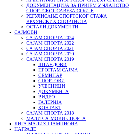
ДОКУМЕНТАЦИЈА ЗА ПРИЈЕМ У ЧЛАНСТВО
СПОРТСКОГ САВЕЗА СРБИЈЕ
РЕГУЛИСАЊЕ СПОРТСKОГ СТАЖА
ВРХУНСKИХ СПОРТИСТА
ОСТАЛИ ДОКУМЕНТИ
САЈМОВИ
САЈАМ СПОРТА 2024
САЈАМ СПОРТА 2022
САЈАМ СПОРТА 2021
САЈАМ СПОРТА 2020
САЈАМ СПОРТА 2019
ШТАНДОВИ
ПРОГРАМ САЈМА
СЕМИНАР
СПОРТОВИ
УЧЕСНИЦИ
ДОКУМЕНТА
ВИДЕО
ГАЛЕРИЈА
КОНТАКТ
САЈАМ СПОРТА 2018
МАЛИ САЈМОВИ СПОРТА
ЛИГА МАЛИХ ШАМПИОНА
НАГРАДЕ