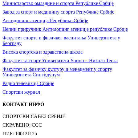
Министарство омладине и спорта Републике Србије
Завод за спорт и медицину спорта Републике Србије
Антидопинг агенција Републике Србије
Џепни приручник Антидопинг агенције републике Србије
Факултет спорта и физичког васпитања Универзитета у
Београду
Висока спортска и здравствена школа
Факултет за спорт Универитета Унион – Никола Тесла
Факултет за физичку културу и менаџмент у спорту
Универзитета Сингидунум
Радио телевизија Србије
Спортски журнал
КОНТАКТ ИНФО
СПОРТСКИ САВЕЗ СРБИЈЕ
СКРАЋЕНО: ССС
ПИБ: 100121125