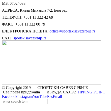
МБ: 07024088
АДРЕСА: Кнеза Михаила 7/2, Београд
ТЕЛЕФОН: +381 11 322 42 69
ФАКС: +381 11 322 00 79
ЕЛЕКТРОНСКА ПОШТА:
office@sportskisavezsrbije.rs
САЈТ:
sportskisavezsrbije.rs
© Copyright 2019 | СПОРТСКИ САВЕЗ СРБИЈЕ
Сва права придржана | ИЗРАДА САЈТА:
TIPPING POINT
Facebook
Instagram
YouTube
Rss
Email