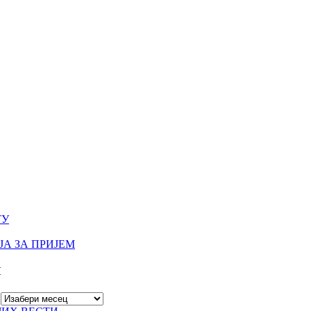
ТУ
А ЗА ПРИЈЕМ
И