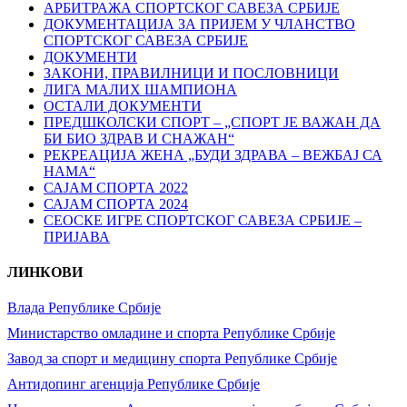
АРБИТРАЖА СПОРТСКОГ САВЕЗА СРБИЈЕ
ДОКУМЕНТАЦИЈА ЗА ПРИЈЕМ У ЧЛАНСТВО
СПОРТСКОГ САВЕЗА СРБИЈЕ
ДОКУМЕНТИ
ЗАКОНИ, ПРАВИЛНИЦИ И ПОСЛОВНИЦИ
ЛИГА МАЛИХ ШАМПИОНА
ОСТАЛИ ДОКУМЕНТИ
ПРЕДШКОЛСКИ СПОРТ – „СПОРТ ЈЕ ВАЖАН ДА
БИ БИО ЗДРАВ И СНАЖАН“
РЕКРЕАЦИЈА ЖЕНА „БУДИ ЗДРАВА – ВЕЖБАЈ СА
НАМА“
САЈАМ СПОРТА 2022
САЈАМ СПОРТА 2024
СЕОСКЕ ИГРЕ СПОРТСКОГ САВЕЗА СРБИЈЕ –
ПРИЈАВА
ЛИНКОВИ
Влада Републике Србије
Министарство омладине и спорта Републике Србије
Завод за спорт и медицину спорта Републике Србије
Антидопинг агенција Републике Србије