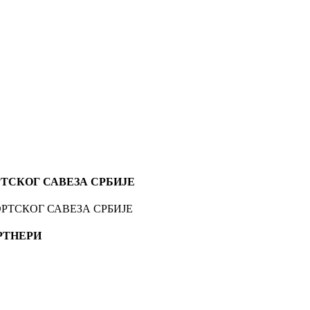
ТСКОГ САВЕЗА СРБИЈЕ
РТНЕРИ