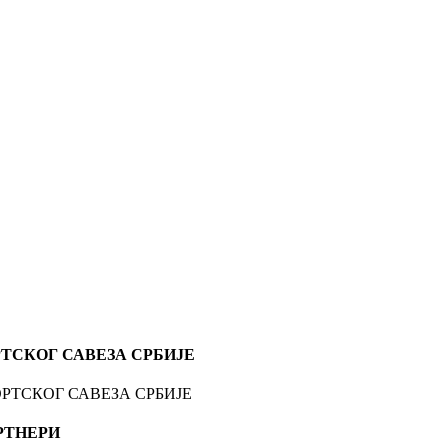
ТСКОГ САВЕЗА СРБИЈЕ
РТНЕРИ