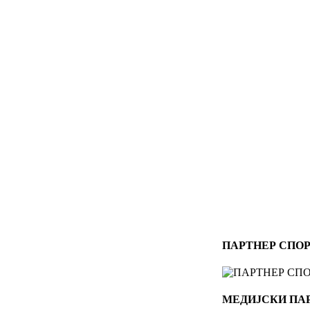
ПАРТНЕР СПОР
МЕДИЈСКИ ПА