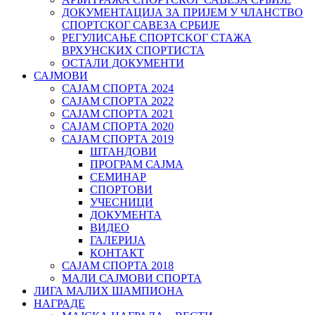
ДОКУМЕНТАЦИЈА ЗА ПРИЈЕМ У ЧЛАНСТВО
СПОРТСКОГ САВЕЗА СРБИЈЕ
РЕГУЛИСАЊЕ СПОРТСKОГ СТАЖА
ВРХУНСKИХ СПОРТИСТА
ОСТАЛИ ДОКУМЕНТИ
САЈМОВИ
САЈАМ СПОРТА 2024
САЈАМ СПОРТА 2022
САЈАМ СПОРТА 2021
САЈАМ СПОРТА 2020
САЈАМ СПОРТА 2019
ШТАНДОВИ
ПРОГРАМ САЈМА
СЕМИНАР
СПОРТОВИ
УЧЕСНИЦИ
ДОКУМЕНТА
ВИДЕО
ГАЛЕРИЈА
КОНТАКТ
САЈАМ СПОРТА 2018
МАЛИ САЈМОВИ СПОРТА
ЛИГА МАЛИХ ШАМПИОНА
НАГРАДЕ