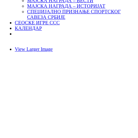
МАЈСКА НАГРАДА – ВЕСТИ
МАЈСКА НАГРАДА – ИСТОРИЈАТ
СПЕЦИЈАЛНО ПРИЗНАЊЕ СПОРТСКОГ
САВЕЗА СРБИЈЕ
СЕОСКЕ ИГРЕ ССС
КАЛЕНДАР
View Larger Image