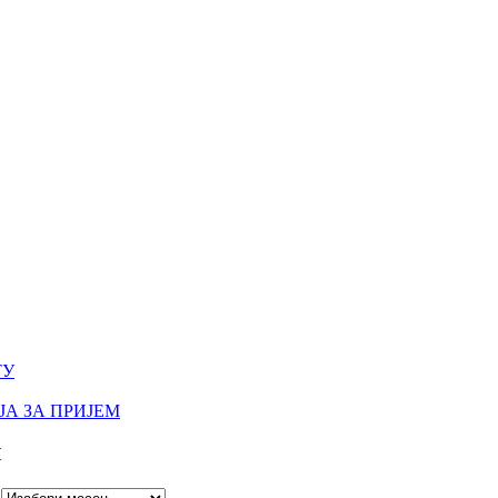
ТУ
А ЗА ПРИЈЕМ
И