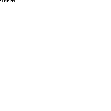
РТНЕРИ