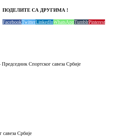
ПОДЕЛИТЕ СА ДРУГИМА !
Facebook
Twitter
LinkedIn
WhatsApp
Tumblr
Pinterest
 Председник Спортског савеза Србије
 савеза Србије