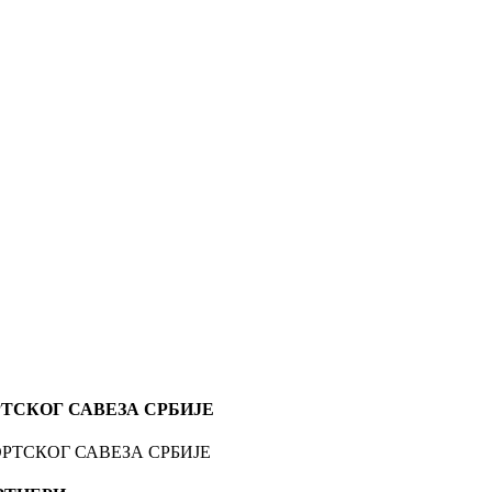
ТСКОГ САВЕЗА СРБИЈЕ