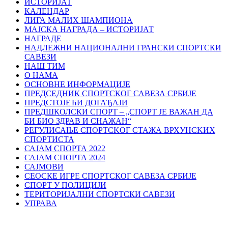
ИСТОРИЈАТ
КАЛЕНДАР
ЛИГА МАЛИХ ШАМПИОНА
МАЈСКА НАГРАДА – ИСТОРИЈАТ
НАГРАДЕ
НАДЛЕЖНИ НАЦИОНАЛНИ ГРАНСКИ СПОРТСКИ
САВЕЗИ
НАШ ТИМ
О НАМА
ОСНОВНЕ ИНФОРМАЦИЈЕ
ПРЕДСЕДНИК СПОРТСКОГ САВЕЗА СРБИЈЕ
ПРЕДСТОЈЕЋИ ДОГАЂАЈИ
ПРЕДШКОЛСКИ СПОРТ – „СПОРТ ЈЕ ВАЖАН ДА
БИ БИО ЗДРАВ И СНАЖАН“
РЕГУЛИСАЊЕ СПОРТСKОГ СТАЖА ВРХУНСKИХ
СПОРТИСТА
САЈАМ СПОРТА 2022
САЈАМ СПОРТА 2024
САЈМОВИ
СЕОСКЕ ИГРЕ СПОРТСКОГ САВЕЗА СРБИЈЕ
СПОРТ У ПОЛИЦИЈИ
ТЕРИТОРИЈАЛНИ СПОРТСКИ САВЕЗИ
УПРАВА