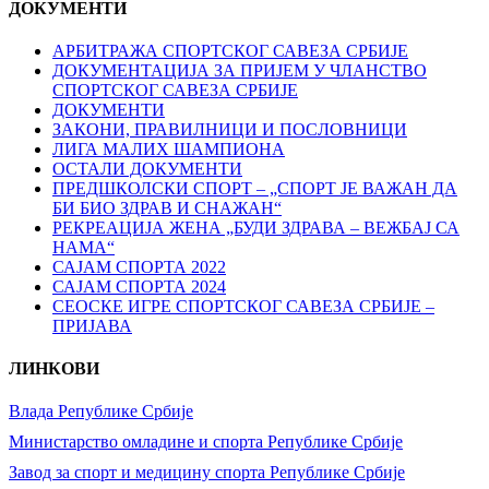
ДОКУМЕНТИ
АРБИТРАЖА СПОРТСКОГ САВЕЗА СРБИЈЕ
ДОКУМЕНТАЦИЈА ЗА ПРИЈЕМ У ЧЛАНСТВО
СПОРТСКОГ САВЕЗА СРБИЈЕ
ДОКУМЕНТИ
ЗАКОНИ, ПРАВИЛНИЦИ И ПОСЛОВНИЦИ
ЛИГА МАЛИХ ШАМПИОНА
ОСТАЛИ ДОКУМЕНТИ
ПРЕДШКОЛСКИ СПОРТ – „СПОРТ ЈЕ ВАЖАН ДА
БИ БИО ЗДРАВ И СНАЖАН“
РЕКРЕАЦИЈА ЖЕНА „БУДИ ЗДРАВА – ВЕЖБАЈ СА
НАМА“
САЈАМ СПОРТА 2022
САЈАМ СПОРТА 2024
СЕОСКЕ ИГРЕ СПОРТСКОГ САВЕЗА СРБИЈЕ –
ПРИЈАВА
ЛИНКОВИ
Влада Републике Србије
Министарство омладине и спорта Републике Србије
Завод за спорт и медицину спорта Републике Србије