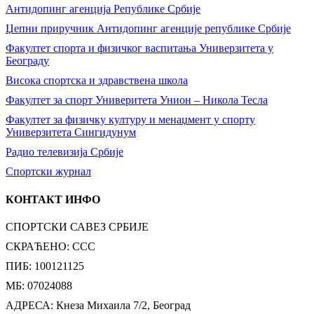
Антидопинг агенција Републике Србије
Џепни приручник Антидопинг агенције републике Србије
Факултет спорта и физичког васпитања Универзитета у
Београду
Висока спортска и здравствена школа
Факултет за спорт Универитета Унион – Никола Тесла
Факултет за физичку културу и менаџмент у спорту
Универзитета Сингидунум
Радио телевизија Србије
Спортски журнал
КОНТАКТ ИНФО
СПОРТСКИ САВЕЗ СРБИЈЕ
СКРАЋЕНО: ССС
ПИБ: 100121125
МБ: 07024088
АДРЕСА: Кнеза Михаила 7/2, Београд