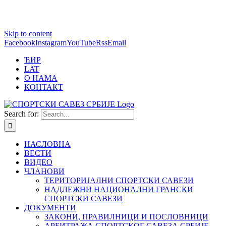
1 win online
Skip to content
https://pin-up-bets.kz/
https://rupinup.com/
https://pinup-oyun.com/
mostbet
Facebook
Instagram
YouTube
Rss
Email
ЋИР
LAT
О НАМА
КОНТАКТ
Search for:
НАСЛОВНА
ВЕСТИ
ВИДЕО
ЧЛАНОВИ
ТЕРИТОРИЈАЛНИ СПОРТСКИ САВЕЗИ
НАДЛЕЖНИ НАЦИОНАЛНИ ГРАНСКИ
СПОРТСКИ САВЕЗИ
ДОКУМЕНТИ
ЗАКОНИ, ПРАВИЛНИЦИ И ПОСЛОВНИЦИ
АРБИТРАЖА СПОРТСКОГ САВЕЗА СРБИЈЕ