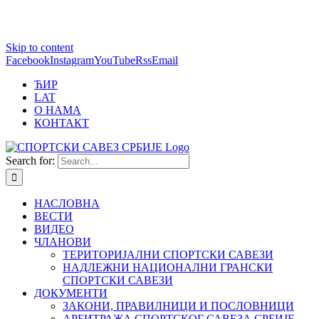
1 win online
Skip to content
https://pin-up-bets.kz/
https://rupinup.com/
https://pinup-oyun.com/
mostbet
Facebook
Instagram
YouTube
Rss
Email
ЋИР
LAT
О НАМА
КОНТАКТ
Search for:
НАСЛОВНА
ВЕСТИ
ВИДЕО
ЧЛАНОВИ
ТЕРИТОРИЈАЛНИ СПОРТСКИ САВЕЗИ
НАДЛЕЖНИ НАЦИОНАЛНИ ГРАНСКИ
СПОРТСКИ САВЕЗИ
ДОКУМЕНТИ
ЗАКОНИ, ПРАВИЛНИЦИ И ПОСЛОВНИЦИ
АРБИТРАЖА СПОРТСКОГ САВЕЗА СРБИЈЕ