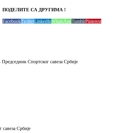
ПОДЕЛИТЕ СА ДРУГИМА !
Facebook
Twitter
LinkedIn
WhatsApp
Tumblr
Pinterest
 Председник Спортског савеза Србије
 савеза Србије