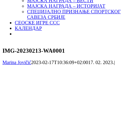
МАЈСКА НАГРАДА – ВЕСТИ
МАЈСКА НАГРАДА – ИСТОРИЈАТ
СПЕЦИЈАЛНО ПРИЗНАЊЕ СПОРТСКОГ
САВЕЗА СРБИЈЕ
СЕОСКЕ ИГРЕ ССС
КАЛЕНДАР
IMG-20230213-WA0001
Marina Jovičić
2023-02-17T10:36:09+02:00
17. 02. 2023.
|