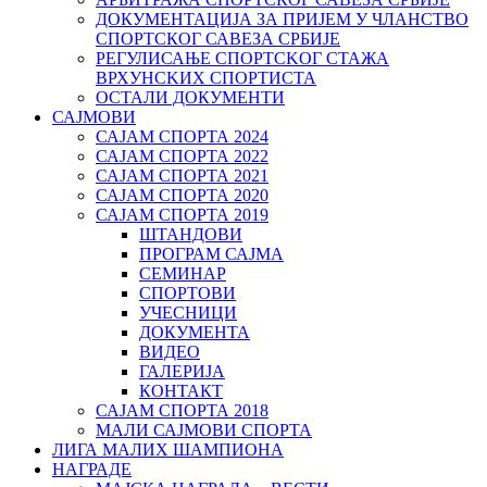
ДОКУМЕНТАЦИЈА ЗА ПРИЈЕМ У ЧЛАНСТВО
СПОРТСКОГ САВЕЗА СРБИЈЕ
РЕГУЛИСАЊЕ СПОРТСKОГ СТАЖА
ВРХУНСKИХ СПОРТИСТА
ОСТАЛИ ДОКУМЕНТИ
САЈМОВИ
САЈАМ СПОРТА 2024
САЈАМ СПОРТА 2022
САЈАМ СПОРТА 2021
САЈАМ СПОРТА 2020
САЈАМ СПОРТА 2019
ШТАНДОВИ
ПРОГРАМ САЈМА
СЕМИНАР
СПОРТОВИ
УЧЕСНИЦИ
ДОКУМЕНТА
ВИДЕО
ГАЛЕРИЈА
КОНТАКТ
САЈАМ СПОРТА 2018
МАЛИ САЈМОВИ СПОРТА
ЛИГА МАЛИХ ШАМПИОНА
НАГРАДЕ