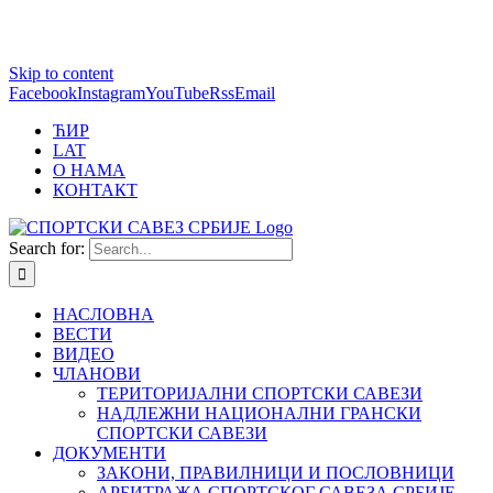
1 win online
Skip to content
https://pin-up-bets.kz/
https://rupinup.com/
https://pinup-oyun.com/
mostbet
Facebook
Instagram
YouTube
Rss
Email
ЋИР
LAT
О НАМА
КОНТАКТ
Search for:
НАСЛОВНА
ВЕСТИ
ВИДЕО
ЧЛАНОВИ
ТЕРИТОРИЈАЛНИ СПОРТСКИ САВЕЗИ
НАДЛЕЖНИ НАЦИОНАЛНИ ГРАНСКИ
СПОРТСКИ САВЕЗИ
ДОКУМЕНТИ
ЗАКОНИ, ПРАВИЛНИЦИ И ПОСЛОВНИЦИ
АРБИТРАЖА СПОРТСКОГ САВЕЗА СРБИЈЕ