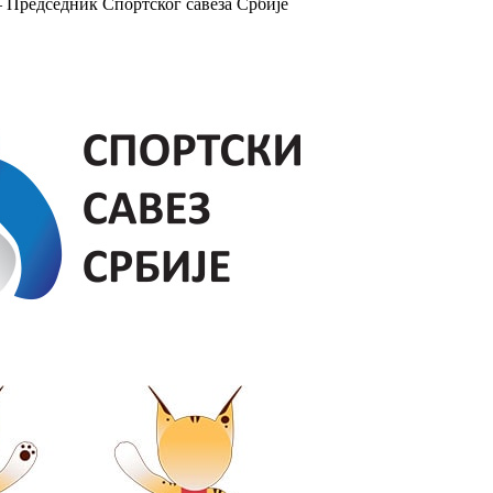
 Председник Спортског савеза Србије