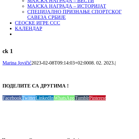
МАЈСКА НАГРАДА – ВЕСТИ
МАЈСКА НАГРАДА – ИСТОРИЈАТ
СПЕЦИЈАЛНО ПРИЗНАЊЕ СПОРТСКОГ
САВЕЗА СРБИЈЕ
СЕОСКЕ ИГРЕ ССС
КАЛЕНДАР
ck 1
Marina Jovičić
2023-02-08T09:14:03+02:00
08. 02. 2023.
|
ПОДЕЛИТЕ СА ДРУГИМА !
Facebook
Twitter
LinkedIn
WhatsApp
Tumblr
Pinterest