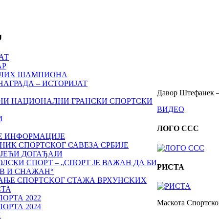
Ј
АТ
АР
АЛИХ ШАМПИОНА
НАГРАДА – ИСТОРИЈАТ
Давор Штефанек –
НИ НАЦИОНАЛНИ ГРАНСКИ СПОРТСКИ
ВИДЕО
М
ЛОГО ССС
Е ИНФОРМАЦИЈЕ
НИК СПОРТСКОГ САВЕЗА СРБИЈЕ
ЈЕЋИ ДОГАЂАЈИ
ЛСКИ СПОРТ – „СПОРТ ЈЕ ВАЖАН ДА БИ
РИСТА
АВ И СНАЖАН“
АЊЕ СПОРТСKОГ СТАЖА ВРХУНСKИХ
СТА
ОРТА 2022
Маскота Спортског
ОРТА 2024
И