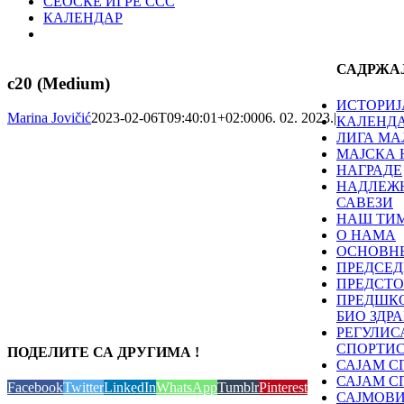
СЕОСКЕ ИГРЕ ССС
КАЛЕНДАР
САДРЖА
с20 (Medium)
ИСТОРИЈ
Marina Jovičić
2023-02-06T09:40:01+02:00
06. 02. 2023.
|
КАЛЕНД
ЛИГА М
МАЈСКА 
НАГРАДЕ
НАДЛЕЖ
САВЕЗИ
НАШ ТИ
О НАМА
ОСНОВН
ПРЕДСЕД
ПРЕДСТО
ПРЕДШКО
БИО ЗДР
РЕГУЛИС
СПОРТИ
ПОДЕЛИТЕ СА ДРУГИМА !
САЈАМ СП
САЈАМ СП
Facebook
Twitter
LinkedIn
WhatsApp
Tumblr
Pinterest
САЈМОВ