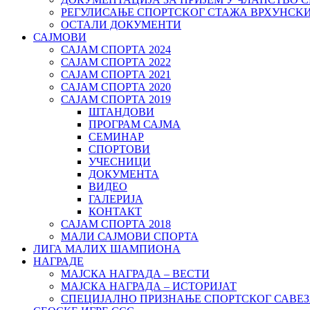
РЕГУЛИСАЊЕ СПОРТСKОГ СТАЖА ВРХУНСK
ОСТАЛИ ДОКУМЕНТИ
САЈМОВИ
САЈАМ СПОРТА 2024
САЈАМ СПОРТА 2022
САЈАМ СПОРТА 2021
САЈАМ СПОРТА 2020
САЈАМ СПОРТА 2019
ШТАНДОВИ
ПРОГРАМ САЈМА
СЕМИНАР
СПОРТОВИ
УЧЕСНИЦИ
ДОКУМЕНТА
ВИДЕО
ГАЛЕРИЈА
КОНТАКТ
САЈАМ СПОРТА 2018
МАЛИ САЈМОВИ СПОРТА
ЛИГА МАЛИХ ШАМПИОНА
НАГРАДЕ
МАЈСКА НАГРАДА – ВЕСТИ
МАЈСКА НАГРАДА – ИСТОРИЈАТ
СПЕЦИЈАЛНО ПРИЗНАЊЕ СПОРТСКОГ САВЕЗ