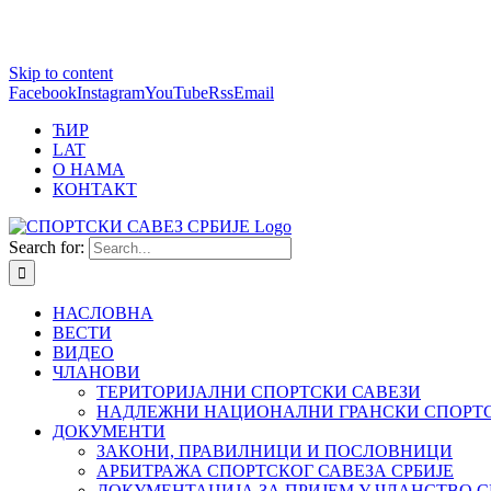
1 win online
Skip to content
https://pin-up-bets.kz/
https://rupinup.com/
https://pinup-oyun.com/
mostbet
Facebook
Instagram
YouTube
Rss
Email
ЋИР
LAT
О НАМА
КОНТАКТ
Search for:
НАСЛОВНА
ВЕСТИ
ВИДЕО
ЧЛАНОВИ
ТЕРИТОРИЈАЛНИ СПОРТСКИ САВЕЗИ
НАДЛЕЖНИ НАЦИОНАЛНИ ГРАНСКИ СПОРТС
ДОКУМЕНТИ
ЗАКОНИ, ПРАВИЛНИЦИ И ПОСЛОВНИЦИ
АРБИТРАЖА СПОРТСКОГ САВЕЗА СРБИЈЕ
ДОКУМЕНТАЦИЈА ЗА ПРИЈЕМ У ЧЛАНСТВО С