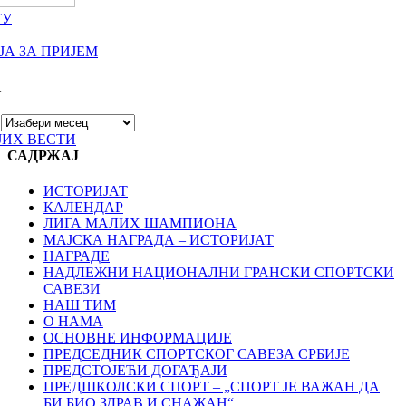
ТУ
А ЗА ПРИЈЕМ
И
ЈИХ ВЕСТИ
САДРЖАЈ
ИСТОРИЈАТ
КАЛЕНДАР
ЛИГА МАЛИХ ШАМПИОНА
МАЈСКА НАГРАДА – ИСТОРИЈАТ
НАГРАДЕ
НАДЛЕЖНИ НАЦИОНАЛНИ ГРАНСКИ СПОРТСКИ
САВЕЗИ
НАШ ТИМ
О НАМА
ОСНОВНЕ ИНФОРМАЦИЈЕ
ПРЕДСЕДНИК СПОРТСКОГ САВЕЗА СРБИЈЕ
ПРЕДСТОЈЕЋИ ДОГАЂАЈИ
ПРЕДШКОЛСКИ СПОРТ – „СПОРТ ЈЕ ВАЖАН ДА
БИ БИО ЗДРАВ И СНАЖАН“