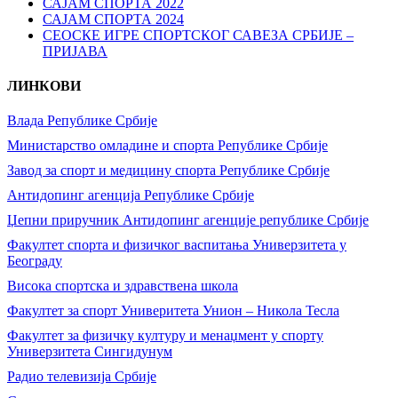
САЈАМ СПОРТА 2022
САЈАМ СПОРТА 2024
СЕОСКЕ ИГРЕ СПОРТСКОГ САВЕЗА СРБИЈЕ –
ПРИЈАВА
ЛИНКОВИ
Влада Републике Србије
Министарство омладине и спорта Републике Србије
Завод за спорт и медицину спорта Републике Србије
Антидопинг агенција Републике Србије
Џепни приручник Антидопинг агенције републике Србије
Факултет спорта и физичког васпитања Универзитета у
Београду
Висока спортска и здравствена школа
Факултет за спорт Универитета Унион – Никола Тесла
Факултет за физичку културу и менаџмент у спорту
Универзитета Сингидунум
Радио телевизија Србије