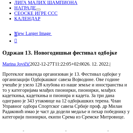
ЛИГА МАЛИХ ШАМПИОНА
НАГРАДЕ
СЕОСКЕ ИГРЕ ССС
КАЛЕНДАР
View Larger Image


Одржан 13. Новогодишњи фестивал одбојке
Marina Jovičić
2022-12-27T11:22:05+02:00
26. 12. 2022.
|
Протеклог викенда организован је 13. Фестивал одбојке у
организацији Одбојкашког савеза Војводине. Ове године
учешће је узело 128 клубова из наше земље и иностранства и
то у категоријама млађих пионирки, пионирки, млађих
кадеткиња, кадеткиња и пионира и кадета. За три дана
одиграно је 343 утакмице на 12 одбојкашких терена. Члан
Управног одбора Спортског савеза Србије проф. др Милан
Радаковић имао је част да додели медаље и пехар победнику у
категорији пионирки, екипи Срема из Сремске Митровице.