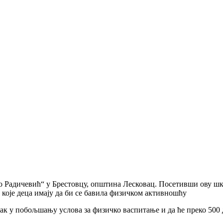
о Радичевић“ у Брестовцу, општина Лесковац. Посетивши ову ш
које деца имају да би се бавила физичком активношћу
рак у побољшању услова за физичко васпитање и да ће преко 500