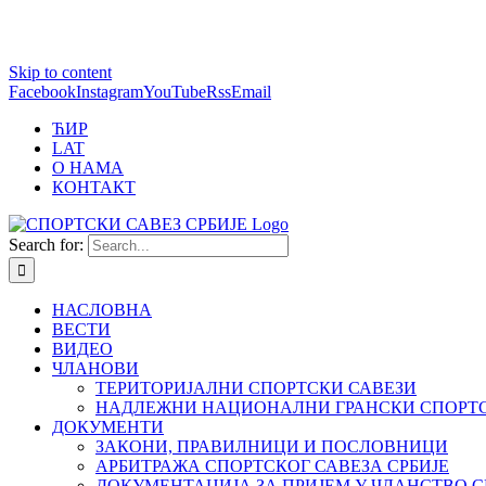
1 win online
Skip to content
https://pin-up-bets.kz/
https://rupinup.com/
https://pinup-oyun.com/
mostbet
Facebook
Instagram
YouTube
Rss
Email
ЋИР
LAT
О НАМА
КОНТАКТ
Search for:
НАСЛОВНА
ВЕСТИ
ВИДЕО
ЧЛАНОВИ
ТЕРИТОРИЈАЛНИ СПОРТСКИ САВЕЗИ
НАДЛЕЖНИ НАЦИОНАЛНИ ГРАНСКИ СПОРТС
ДОКУМЕНТИ
ЗАКОНИ, ПРАВИЛНИЦИ И ПОСЛОВНИЦИ
АРБИТРАЖА СПОРТСКОГ САВЕЗА СРБИЈЕ
ДОКУМЕНТАЦИЈА ЗА ПРИЈЕМ У ЧЛАНСТВО С