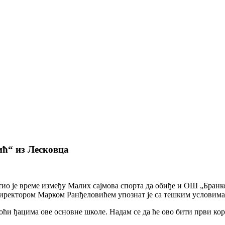
ћ“ из Лесковца
ио је време између Малих сајмова спорта да обиђе и ОШ „Бранк
директором Марком Ранђеловићем упознат је са тешким условима 
оћи ђацима ове основне школе. Надам се да ће ово бити први ко