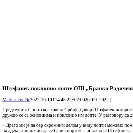
Штефанек поклонио лопте ОШ „Бранко Радичеви
Marina Jovičić
2022-10-10T14:48:22+02:00
20. 09. 2022.
|
Председник Спортског савеза Србије Давор Штефанек искорист
дружио се са основцима и поклонио им лопте. У разговору са 
– Драго ми је да бар скромним делом у виду лопти можемо пом
на адекватан начин да се бави спортом – истакао је Штефанек.