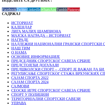
ПОДЕЛИТЕ СА ДРУГИМА !
Facebook
Twitter
LinkedIn
WhatsApp
Tumblr
Pinterest
САДРЖАЈ
ИСТОРИЈАТ
КАЛЕНДАР
ЛИГА МАЛИХ ШАМПИОНА
МАЈСКА НАГРАДА – ИСТОРИЈАТ
НАГРАДЕ
НАДЛЕЖНИ НАЦИОНАЛНИ ГРАНСКИ СПОРТСКИ 
НАШ ТИМ
О НАМА
ОСНОВНЕ ИНФОРМАЦИЈЕ
ПРЕДСЕДНИК СПОРТСКОГ САВЕЗА СРБИЈЕ
ПРЕДСТОЈЕЋИ ДОГАЂАЈИ
ПРЕДШКОЛСКИ СПОРТ – „СПОРТ ЈЕ ВАЖАН ДА БИ
РЕГУЛИСАЊЕ СПОРТСKОГ СТАЖА ВРХУНСKИХ С
САЈАМ СПОРТА 2022
САЈАМ СПОРТА 2024
САЈМОВИ
СЕОСКЕ ИГРЕ СПОРТСКОГ САВЕЗА СРБИЈЕ
СПОРТ У ПОЛИЦИЈИ
ТЕРИТОРИЈАЛНИ СПОРТСКИ САВЕЗИ
УПРАВА