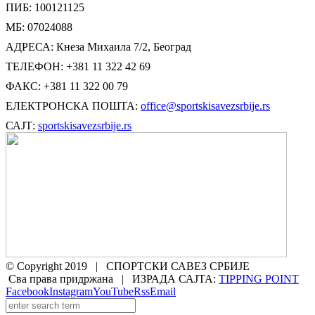
ПИБ: 100121125
МБ: 07024088
АДРЕСА: Кнеза Михаила 7/2, Београд
ТЕЛЕФОН: +381 11 322 42 69
ФАКС: +381 11 322 00 79
ЕЛЕКТРОНСКА ПОШТА:
office@sportskisavezsrbije.rs
САЈТ:
sportskisavezsrbije.rs
© Copyright 2019 | СПОРТСКИ САВЕЗ СРБИЈЕ
Сва права придржана | ИЗРАДА САЈТА:
TIPPING POINT
Facebook
Instagram
YouTube
Rss
Email