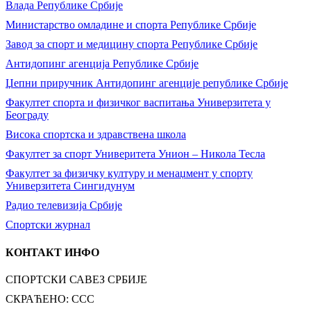
Влада Републике Србије
Министарство омладине и спорта Републике Србије
Завод за спорт и медицину спорта Републике Србије
Антидопинг агенција Републике Србије
Џепни приручник Антидопинг агенције републике Србије
Факултет спорта и физичког васпитања Универзитета у
Београду
Висока спортска и здравствена школа
Факултет за спорт Универитета Унион – Никола Тесла
Факултет за физичку културу и менаџмент у спорту
Универзитета Сингидунум
Радио телевизија Србије
Спортски журнал
КОНТАКТ ИНФО
СПОРТСКИ САВЕЗ СРБИЈЕ
СКРАЋЕНО: ССС