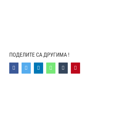
ПОДЕЛИТЕ СА ДРУГИМА !
Facebook
Twitter
LinkedIn
WhatsApp
Tumblr
Pinterest