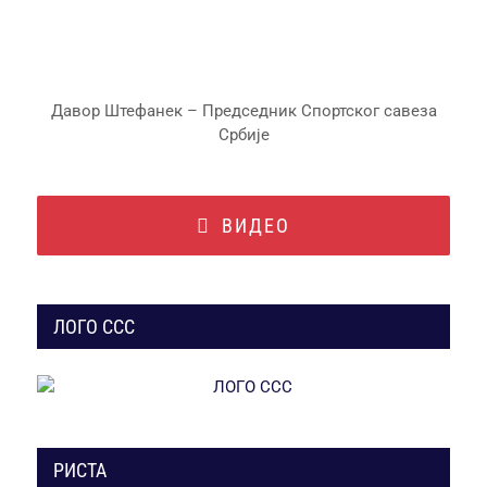
Давор Штефанек – Председник Спортског савеза
Србије
ВИДЕО
ЛОГО ССС
РИСТА