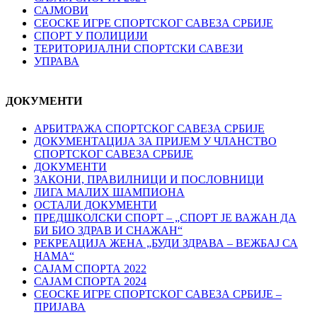
САЈМОВИ
СЕОСКЕ ИГРЕ СПОРТСКОГ САВЕЗА СРБИЈЕ
СПОРТ У ПОЛИЦИЈИ
ТЕРИТОРИЈАЛНИ СПОРТСКИ САВЕЗИ
УПРАВА
ДОКУМЕНТИ
АРБИТРАЖА СПОРТСКОГ САВЕЗА СРБИЈЕ
ДОКУМЕНТАЦИЈА ЗА ПРИЈЕМ У ЧЛАНСТВО
СПОРТСКОГ САВЕЗА СРБИЈЕ
ДОКУМЕНТИ
ЗАКОНИ, ПРАВИЛНИЦИ И ПОСЛОВНИЦИ
ЛИГА МАЛИХ ШАМПИОНА
ОСТАЛИ ДОКУМЕНТИ
ПРЕДШКОЛСКИ СПОРТ – „СПОРТ ЈЕ ВАЖАН ДА
БИ БИО ЗДРАВ И СНАЖАН“
РЕКРЕАЦИЈА ЖЕНА „БУДИ ЗДРАВА – ВЕЖБАЈ СА
НАМА“
САЈАМ СПОРТА 2022
САЈАМ СПОРТА 2024
СЕОСКЕ ИГРЕ СПОРТСКОГ САВЕЗА СРБИЈЕ –
ПРИЈАВА