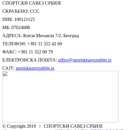
СПОРТСКИ САВЕЗ СРБИЈЕ
СКРАЋЕНО: ССС
ПИБ: 100121125
МБ: 07024088
АДРЕСА: Кнеза Михаила 7/2, Београд
ТЕЛЕФОН: +381 11 322 42 69
ФАКС: +381 11 322 00 79
ЕЛЕКТРОНСКА ПОШТА:
office@sportskisavezsrbije.rs
САЈТ:
sportskisavezsrbije.rs
© Copyright 2019 | СПОРТСКИ САВЕЗ СРБИЈЕ