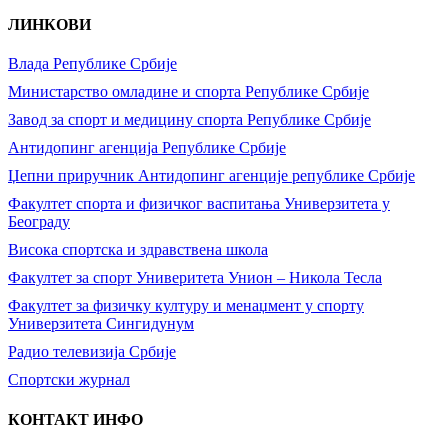
ЛИНКОВИ
Влада Републике Србије
Министарство омладине и спорта Републике Србије
Завод за спорт и медицину спорта Републике Србије
Антидопинг агенција Републике Србије
Џепни приручник Антидопинг агенције републике Србије
Факултет спорта и физичког васпитања Универзитета у
Београду
Висока спортска и здравствена школа
Факултет за спорт Универитета Унион – Никола Тесла
Факултет за физичку културу и менаџмент у спорту
Универзитета Сингидунум
Радио телевизија Србије
Спортски журнал
КОНТАКТ ИНФО