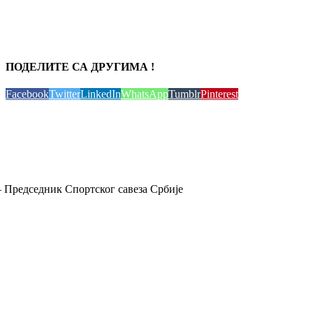
ПОДЕЛИТЕ СА ДРУГИМА !
Facebook
Twitter
LinkedIn
WhatsApp
Tumblr
Pinterest
 Председник Спортског савеза Србије