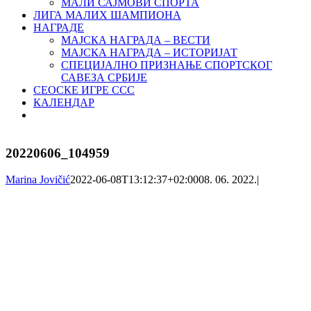
МАЛИ САЈМОВИ СПОРТА
ЛИГА МАЛИХ ШАМПИОНА
НАГРАДЕ
МАЈСКА НАГРАДА – ВЕСТИ
МАЈСКА НАГРАДА – ИСТОРИЈАТ
СПЕЦИЈАЛНО ПРИЗНАЊЕ СПОРТСКОГ
САВЕЗА СРБИЈЕ
СЕОСКЕ ИГРЕ ССС
КАЛЕНДАР
20220606_104959
Marina Jovičić
2022-06-08T13:12:37+02:00
08. 06. 2022.
|