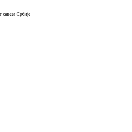
 савеза Србије