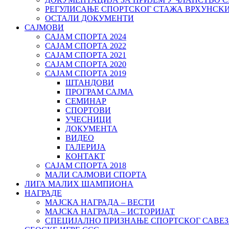
РЕГУЛИСАЊЕ СПОРТСKОГ СТАЖА ВРХУНСK
ОСТАЛИ ДОКУМЕНТИ
САЈМОВИ
САЈАМ СПОРТА 2024
САЈАМ СПОРТА 2022
САЈАМ СПОРТА 2021
САЈАМ СПОРТА 2020
САЈАМ СПОРТА 2019
ШТАНДОВИ
ПРОГРАМ САЈМА
СЕМИНАР
СПОРТОВИ
УЧЕСНИЦИ
ДОКУМЕНТА
ВИДЕО
ГАЛЕРИЈА
КОНТАКТ
САЈАМ СПОРТА 2018
МАЛИ САЈМОВИ СПОРТА
ЛИГА МАЛИХ ШАМПИОНА
НАГРАДЕ
МАЈСКА НАГРАДА – ВЕСТИ
МАЈСКА НАГРАДА – ИСТОРИЈАТ
СПЕЦИЈАЛНО ПРИЗНАЊЕ СПОРТСКОГ САВЕЗ