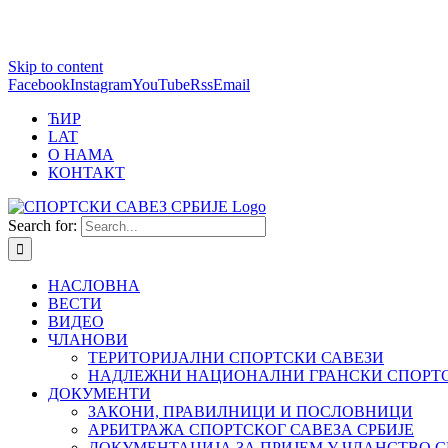
1 win online
Skip to content
https://pin-up-bets.kz/
https://rupinup.com/
https://pinup-oyun.com/
mostbet
Facebook
Instagram
YouTube
Rss
Email
ЋИР
LAT
О НАМА
КОНТАКТ
Search for:
НАСЛОВНА
ВЕСТИ
ВИДЕО
ЧЛАНОВИ
ТЕРИТОРИЈАЛНИ СПОРТСКИ САВЕЗИ
НАДЛЕЖНИ НАЦИОНАЛНИ ГРАНСКИ СПОРТС
ДОКУМЕНТИ
ЗАКОНИ, ПРАВИЛНИЦИ И ПОСЛОВНИЦИ
АРБИТРАЖА СПОРТСКОГ САВЕЗА СРБИЈЕ
ДОКУМЕНТАЦИЈА ЗА ПРИЈЕМ У ЧЛАНСТВО С