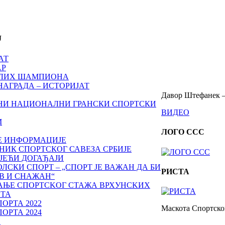
Ј
АТ
АР
АЛИХ ШАМПИОНА
НАГРАДА – ИСТОРИЈАТ
Давор Штефанек –
И НАЦИОНАЛНИ ГРАНСКИ СПОРТСКИ
ВИДЕО
М
ЛОГО ССС
Е ИНФОРМАЦИЈЕ
НИК СПОРТСКОГ САВЕЗА СРБИЈЕ
ЈЕЋИ ДОГАЂАЈИ
ЛСКИ СПОРТ – „СПОРТ ЈЕ ВАЖАН ДА БИ
РИСТА
АВ И СНАЖАН“
АЊЕ СПОРТСKОГ СТАЖА ВРХУНСKИХ
СТА
ОРТА 2022
Маскота Спортског
ОРТА 2024
И