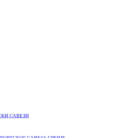
КИ САВЕЗИ
ПОРТСКОГ САВЕЗА СРБИЈЕ