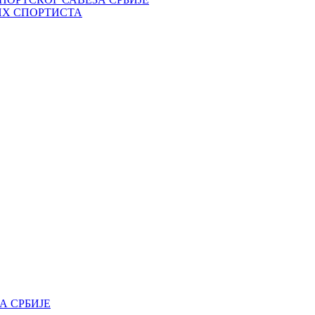
ИХ СПОРТИСТА
А СРБИЈЕ