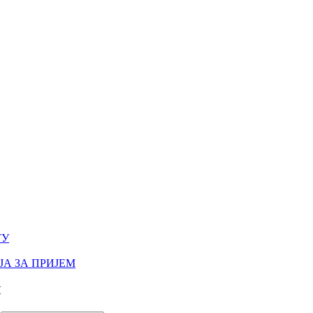
ТУ
А ЗА ПРИЈЕМ
И