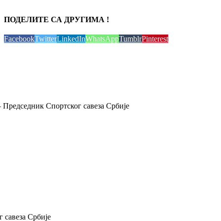
ПОДЕЛИТЕ СА ДРУГИМА !
Facebook
Twitter
LinkedIn
WhatsApp
Tumblr
Pinterest
 Председник Спортског савеза Србије
 савеза Србије