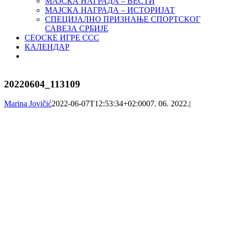
МАЈСКА НАГРАДА – ВЕСТИ
МАЈСКА НАГРАДА – ИСТОРИЈАТ
СПЕЦИЈАЛНО ПРИЗНАЊЕ СПОРТСКОГ
САВЕЗА СРБИЈЕ
СЕОСКЕ ИГРЕ ССС
КАЛЕНДАР
20220604_113109
Marina Jovičić
2022-06-07T12:53:34+02:00
07. 06. 2022.
|