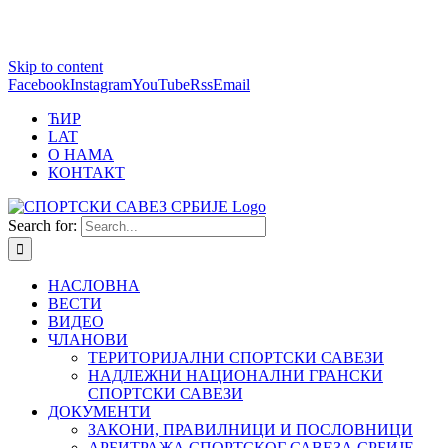
1 win online
Skip to content
https://pin-up-bets.kz/
https://rupinup.com/
https://pinup-oyun.com/
mostbet
Facebook
Instagram
YouTube
Rss
Email
ЋИР
LAT
О НАМА
КОНТАКТ
Search for:
НАСЛОВНА
ВЕСТИ
ВИДЕО
ЧЛАНОВИ
ТЕРИТОРИЈАЛНИ СПОРТСКИ САВЕЗИ
НАДЛЕЖНИ НАЦИОНАЛНИ ГРАНСКИ
СПОРТСКИ САВЕЗИ
ДОКУМЕНТИ
ЗАКОНИ, ПРАВИЛНИЦИ И ПОСЛОВНИЦИ
АРБИТРАЖА СПОРТСКОГ САВЕЗА СРБИЈЕ