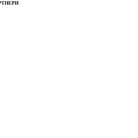
РТНЕРИ