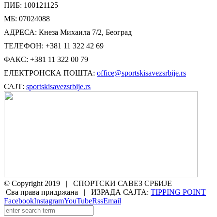
ПИБ: 100121125
МБ: 07024088
АДРЕСА: Кнеза Михаила 7/2, Београд
ТЕЛЕФОН: +381 11 322 42 69
ФАКС: +381 11 322 00 79
ЕЛЕКТРОНСКА ПОШТА:
office@sportskisavezsrbije.rs
САЈТ:
sportskisavezsrbije.rs
© Copyright 2019 | СПОРТСКИ САВЕЗ СРБИЈЕ
Сва права придржана | ИЗРАДА САЈТА:
TIPPING POINT
Facebook
Instagram
YouTube
Rss
Email