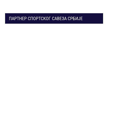
ПАРТНЕР СПОРТСКОГ САВЕЗА СРБИЈЕ