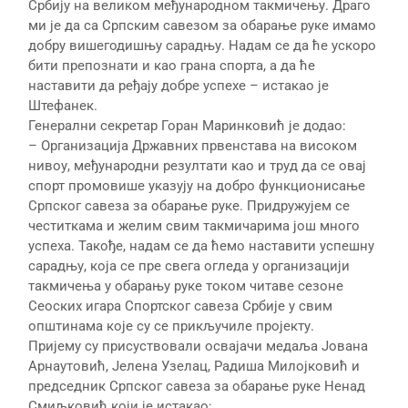
Србију на великом међународном такмичењу. Драго
ми је да са Српским савезом за обарање руке имамо
добру вишегодишњу сарадњу. Надам се да ће ускоро
бити препознати и као грана спорта, а да ће
наставити да ређају добре успехе – истакао је
Штефанек.
Генерални секретар Горан Маринковић је додао:
– Организација Државних првенстава на високом
нивоу, међународни резултати као и труд да се овај
спорт промовише указују на добро функционисање
Српског савеза за обарање руке. Придружујем се
честиткама и желим свим такмичарима још много
успеха. Такође, надам се да ћемо наставити успешну
сарадњу, која се пре свега огледа у организацији
такмичења у обарању руке током читаве сезоне
Сеоских игара Спортског савеза Србије у свим
општинама које су се прикључиле пројекту.
Пријему су присуствовали освајачи медаља Јована
Арнаутовић, Јелена Узелац, Радиша Милојковић и
председник Српског савеза за обарање руке Ненад
Смиљковић који је истакао: