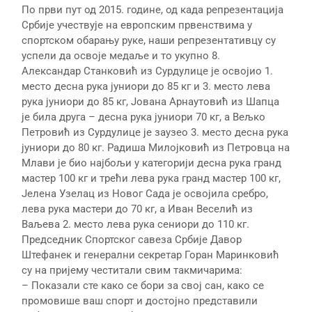
По први пут од 2015. године, од када репрезентација
Србије учествује на европским првенствима у
спортском обарању руке, наши репрезентативцу су
успели да освоје медаље и то укупно 8.
Александар Станковић из Сурдулице је освојио 1.
место десна рука јуниори до 85 кг и 3. место лева
рука јуниори до 85 кг, Јована Арнаутовић из Шапца
је била друга – десна рука јуниори 70 кг, а Вељко
Петровић из Сурдулице је заузео 3. место десна рука
јуниори до 80 кг. Радиша Милојковић из Петровца на
Млави је био најбољи у категорији десна рука гранд
мастер 100 кг и трећи лева рука гранд мастер 100 кг,
Јелена Узелац из Новог Сада је освојила сребро,
лева рука мастери до 70 кг, а Иван Веселић из
Ваљева 2. место лева рука сениори до 110 кг.
Председник Спортског савеза Србије Давор
Штефанек и генерални секретар Горан Маринковић
су на пријему честитали свим такмичарима:
– Показали сте како се бори за свој сан, како се
промовише ваш спорт и достојно представили