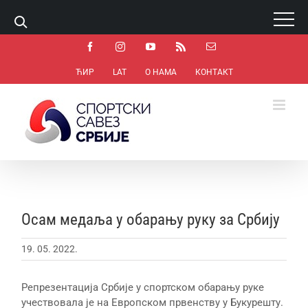
1 win online
https://pin-up-bets.kz/
https://rupinup.com/
https://pinup-oyun.com/
mostbet
Skip
Facebook
Instagram
YouTube
Rss
Email
to
content
ЋИР
LAT
О НАМА
КОНТАКТ
View
Larger
Осам медаља у обарању руку за Србију
Image
19. 05. 2022.
Репрезентација Србије у спортском обарању руке
учествовала је на Европском првенству у Букурешту.