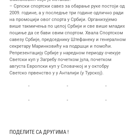
– Српски спортски савез за обарање руке постоји од
2009. године, а у последње три године одлично ради
на промоцији овог спорта у Србији. Организујемо
више такмичења по целој Србији и све више младих
поциње да се бави овим спортом. Хвала Спортском
савезу Србије, председнику Штефанеку и генералном
секретару Маринковићу на подршци и помоћи.
Репрезентацију Србије у наредном периоду очекује
Светски куп у Загребу почетком јула, почетком
августа Европски куп у Словачкој и у октобру
Светско првенство у у Анталији (у Турској).
ПОДЕЛИТЕ СА ДРУГИМА !