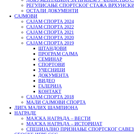
РЕГУЛИСАЊЕ СПОРТСKОГ СТАЖА ВРХУНСK
ОСТАЛИ ДОКУМЕНТИ
САЈМОВИ
САЈАМ СПОРТА 2024
САЈАМ СПОРТА 2022
САЈАМ СПОРТА 2021
САЈАМ СПОРТА 2020
САЈАМ СПОРТА 2019
ШТАНДОВИ
ПРОГРАМ САЈМА
СЕМИНАР
СПОРТОВИ
УЧЕСНИЦИ
ДОКУМЕНТА
ВИДЕО
ГАЛЕРИЈА
КОНТАКТ
САЈАМ СПОРТА 2018
МАЛИ САЈМОВИ СПОРТА
ЛИГА МАЛИХ ШАМПИОНА
НАГРАДЕ
МАЈСКА НАГРАДА – ВЕСТИ
МАЈСКА НАГРАДА – ИСТОРИЈАТ
СПЕЦИЈАЛНО ПРИЗНАЊЕ СПОРТСКОГ САВЕЗ