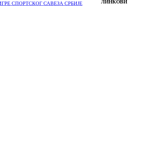
ЛИНКОВИ
ИГРЕ СПОРТСКОГ САВЕЗА СРБИЈЕ