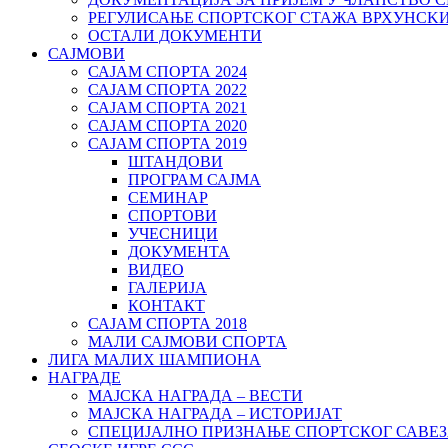
РЕГУЛИСАЊЕ СПОРТСKОГ СТАЖА ВРХУНСK
ОСТАЛИ ДОКУМЕНТИ
САЈМОВИ
САЈАМ СПОРТА 2024
САЈАМ СПОРТА 2022
САЈАМ СПОРТА 2021
САЈАМ СПОРТА 2020
САЈАМ СПОРТА 2019
ШТАНДОВИ
ПРОГРАМ САЈМА
СЕМИНАР
СПОРТОВИ
УЧЕСНИЦИ
ДОКУМЕНТА
ВИДЕО
ГАЛЕРИЈА
КОНТАКТ
САЈАМ СПОРТА 2018
МАЛИ САЈМОВИ СПОРТА
ЛИГА МАЛИХ ШАМПИОНА
НАГРАДЕ
МАЈСКА НАГРАДА – ВЕСТИ
МАЈСКА НАГРАДА – ИСТОРИЈАТ
СПЕЦИЈАЛНО ПРИЗНАЊЕ СПОРТСКОГ САВЕЗ