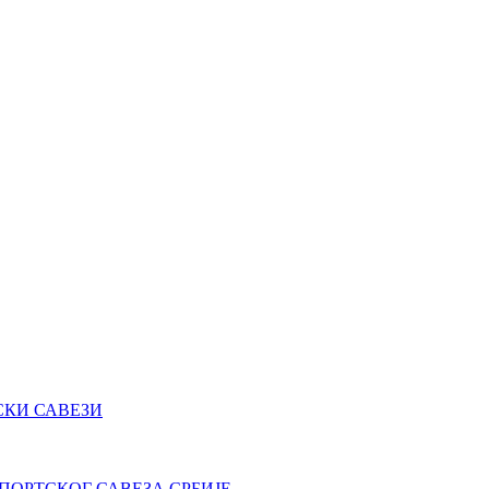
КИ САВЕЗИ
ПОРТСКОГ САВЕЗА СРБИЈЕ