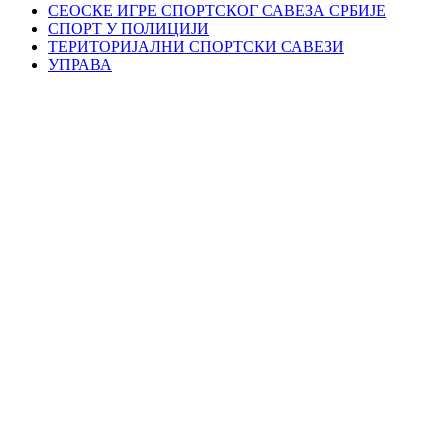
СЕОСКЕ ИГРЕ СПОРТСКОГ САВЕЗА СРБИЈЕ
СПОРТ У ПОЛИЦИЈИ
ТЕРИТОРИЈАЛНИ СПОРТСКИ САВЕЗИ
УПРАВА