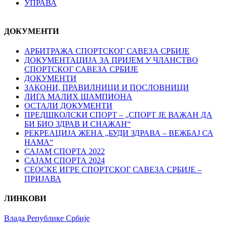
УПРАВА
ДОКУМЕНТИ
АРБИТРАЖА СПОРТСКОГ САВЕЗА СРБИЈЕ
ДОКУМЕНТАЦИЈА ЗА ПРИЈЕМ У ЧЛАНСТВО
СПОРТСКОГ САВЕЗА СРБИЈЕ
ДОКУМЕНТИ
ЗАКОНИ, ПРАВИЛНИЦИ И ПОСЛОВНИЦИ
ЛИГА МАЛИХ ШАМПИОНА
ОСТАЛИ ДОКУМЕНТИ
ПРЕДШКОЛСКИ СПОРТ – „СПОРТ ЈЕ ВАЖАН ДА
БИ БИО ЗДРАВ И СНАЖАН“
РЕКРЕАЦИЈА ЖЕНА „БУДИ ЗДРАВА – ВЕЖБАЈ СА
НАМА“
САЈАМ СПОРТА 2022
САЈАМ СПОРТА 2024
СЕОСКЕ ИГРЕ СПОРТСКОГ САВЕЗА СРБИЈЕ –
ПРИЈАВА
ЛИНКОВИ
Влада Републике Србије