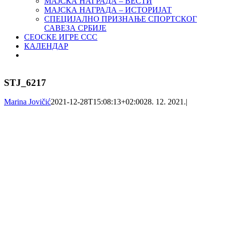
МАЈСКА НАГРАДА – ВЕСТИ
МАЈСКА НАГРАДА – ИСТОРИЈАТ
СПЕЦИЈАЛНО ПРИЗНАЊЕ СПОРТСКОГ
САВЕЗА СРБИЈЕ
СЕОСКЕ ИГРЕ ССС
КАЛЕНДАР
STJ_6217
Marina Jovičić
2021-12-28T15:08:13+02:00
28. 12. 2021.
|