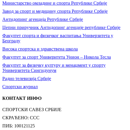
Министарство омладине и спорта Републике Србије
Завод за спорт и медицину спорта Републике Србије
Антидопинг агенција Републике Србије
Џепни приручник Антидопинг агенције републике Србије
Факултет спорта и физичког васпитања Универзитета у
Београду
Висока спортска и здравствена школа
Факултет за спорт Универитета Унион – Никола Тесла
Факултет за физичку културу и менаџмент у спорту
Универзитета Сингидунум
Радио телевизија Србије
Спортски журнал
КОНТАКТ ИНФО
СПОРТСКИ САВЕЗ СРБИЈЕ
СКРАЋЕНО: ССС
ПИБ: 100121125