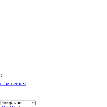
ТУ
А ЗА ПРИЈЕМ
И