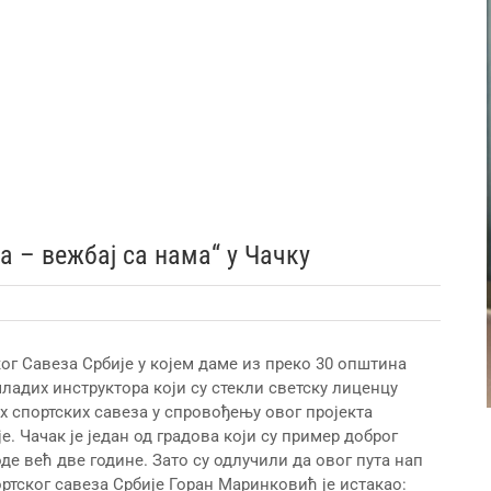
 – вежбај са нама“ у Чачку
ског Савеза Србије у којем даме из преко 30 општина
ладих инструктора који су стекли светску лиценцу
х спортских савеза у спровођењу овог пројекта
. Чачак је један од градова који су пример доброг
оде већ две године. Зато су одлучили да овог пута нап
ртског савеза Србије Горан Маринковић је истакао: