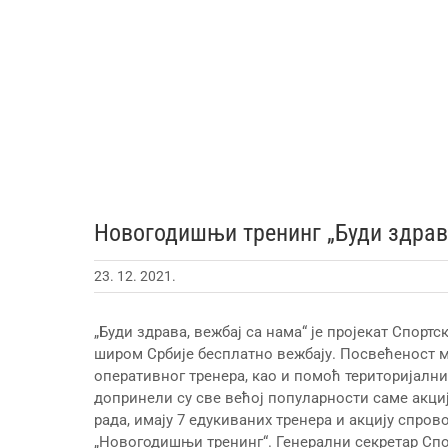
Новогодишњи тренинг „Буди здрава
23. 12. 2021.
„Буди здрава, вежбај са нама“ је пројекат Спорт
широм Србије бесплатно вежбају. Посвећеност м
оперативног тренера, као и помоћ територијални
допринели су све већој популарности саме акције
рада, имају 7 едукиваних тренера и акцију спров
„Новогодишњи тренинг“. Генерални секретар Спо