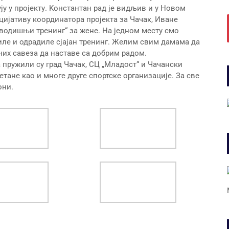
ју у пројекту. Kонстантан рад је видљив и у Новом
ицијативу координатора пројекта за Чачак, Иване
Новодишњи тренинг“ за жене. На једном месту смо
иле и одрадиле сјајан тренинг. Желим свим дамама да
лних савеза да наставе са добрим радом.
пружили су град Чачак, СЦ „Младост“ и Чачански
тане као и многе друге спортске организације. За све
они.