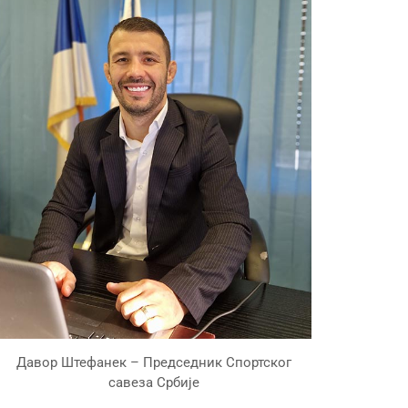
Давор Штефанек – Председник Спортског
савеза Србије