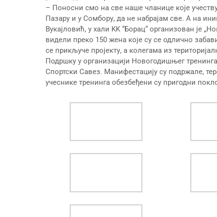
– Поносни смо на све наше чланице које учеству
Пазару и у Сомбору, да не набрајам све. А на ин
Вукајловић, у хали KK “Борац“ организован је „
видели преко 150 жена које су се одлично забав
се прикључе пројекту, а колегама из територија
Подршку у организацији Новогодишњег тренинга 
Спортски Савез. Манифестацију су подржале, тере
учеснике тренинга обезбеђени су пригодни покл