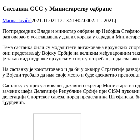
Састанак ССС у Министарству одбране
Marina Jovičić
2021-11-02T12:13:51+02:00
02. 11. 2021.
|
Потпредседник Владе и министар одбране др Небојша Стефанови
разговарао о усаглашавању даљих корака у сарадњи Министарств
Тема састанка били су модалитети ангажовања врхунских спорт
они представљају Војску Србије на великим међународним так
је такав вид подршке врхунском спорту потребан, те да свакако
На састанку је констатовано и да би у оквиру Стратегије развој
у Војсци требало да има своје место и буде адекватно препознат
Састанку су присуствовали државни секретар Министарства о
заменик шефа Делегације Републике Србије при CISM пуковник
делегацији Спортског савеза, поред председника Штефанека, б
Ђурђевић.