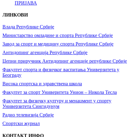
ПРИЈАВА
ЛИНКОВИ
Влада Републике Србије
Министарство омладине и спорта Републике Србије
Завод за спорт и медицину спорта Републике Србије
Антидопинг агенција Републике Србије
Џепни приручник Антидопинг агенције републике Србије
Факултет спорта и физичког васпитања Универзитета у
Београду
Висока спортска и здравствена школа
Факултет за спорт Универитета Унион – Никола Тесла
Факултет за физичку културу и менаџмент у спорту
Универзитета Сингидунум
Радио телевизија Србије
Спортски журнал
КОНТАКТ ИНФО