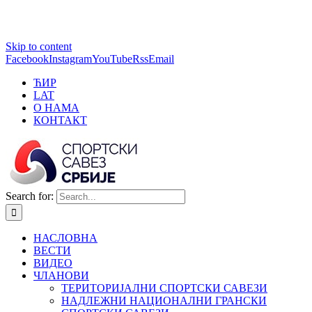
1 win online
Skip to content
https://pin-up-bets.kz/
https://rupinup.com/
https://pinup-oyun.com/
mostbet
Facebook
Instagram
YouTube
Rss
Email
ЋИР
LAT
О НАМА
КОНТАКТ
Search for:
НАСЛОВНА
ВЕСТИ
ВИДЕО
ЧЛАНОВИ
ТЕРИТОРИЈАЛНИ СПОРТСКИ САВЕЗИ
НАДЛЕЖНИ НАЦИОНАЛНИ ГРАНСКИ